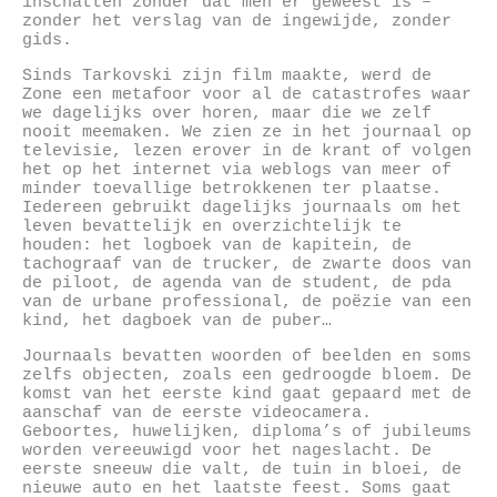
inschatten zonder dat men er geweest is –
zonder het verslag van de ingewijde, zonder
gids.
Sinds Tarkovski zijn film maakte, werd de
Zone een metafoor voor al de catastrofes waar
we dagelijks over horen, maar die we zelf
nooit meemaken. We zien ze in het journaal op
televisie, lezen erover in de krant of volgen
het op het internet via weblogs van meer of
minder toevallige betrokkenen ter plaatse.
Iedereen gebruikt dagelijks journaals om het
leven bevattelijk en overzichtelijk te
houden: het logboek van de kapitein, de
tachograaf van de trucker, de zwarte doos van
de piloot, de agenda van de student, de pda
van de urbane professional, de poëzie van een
kind, het dagboek van de puber…
Journaals bevatten woorden of beelden en soms
zelfs objecten, zoals een gedroogde bloem. De
komst van het eerste kind gaat gepaard met de
aanschaf van de eerste videocamera.
Geboortes, huwelijken, diploma’s of jubileums
worden vereeuwigd voor het nageslacht. De
eerste sneeuw die valt, de tuin in bloei, de
nieuwe auto en het laatste feest. Soms gaat