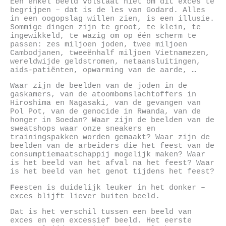
Eén enkel beeld volstaat niet om dit exces te
begrijpen – dat is de les van Godard. Alles
in een oogopslag willen zien, is een illusie.
Sommige dingen zijn te groot, te klein, te
ingewikkeld, te wazig om op één scherm te
passen: zes miljoen joden, twee miljoen
Cambodjanen, tweeënhalf miljoen Vietnamezen,
wereldwijde geldstromen, netaansluitingen,
aids-patiënten, opwarming van de aarde, …
Waar zijn de beelden van de joden in de
gaskamers, van de atoombomslachtoffers in
Hiroshima en Nagasaki, van de gevangen van
Pol Pot, van de genocide in Rwanda, van de
honger in Soedan? Waar zijn de beelden van de
sweatshops waar onze sneakers en
trainingspakken worden gemaakt? Waar zijn de
beelden van de arbeiders die het feest van de
consumptiemaatschappij mogelijk maken? Waar
is het beeld van het afval na het feest? Waar
is het beeld van het genot tijdens het feest?
F
eesten is duidelijk leuker in het donker –
exces blijft liever buiten beeld.
Dat is het verschil tussen een beeld van
exces en een excessief beeld. Het eerste