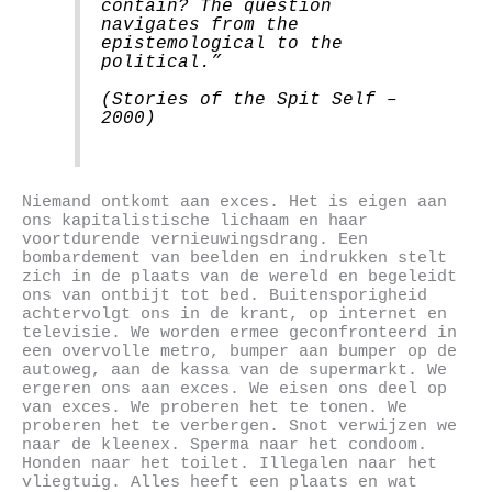
contain? The question
navigates from the
epistemological to the
political.”
(Stories of the Spit Self –
2000)
Niemand ontkomt aan exces. Het is eigen aan
ons kapitalistische lichaam en haar
voortdurende vernieuwingsdrang. Een
bombardement van beelden en indrukken stelt
zich in de plaats van de wereld en begeleidt
ons van ontbijt tot bed. Buitensporigheid
achtervolgt ons in de krant, op internet en
televisie. We worden ermee geconfronteerd in
een overvolle metro, bumper aan bumper op de
autoweg, aan de kassa van de supermarkt. We
ergeren ons aan exces. We eisen ons deel op
van exces. We proberen het te tonen. We
proberen het te verbergen. Snot verwijzen we
naar de kleenex. Sperma naar het condoom.
Honden naar het toilet. Illegalen naar het
vliegtuig. Alles heeft een plaats en wat