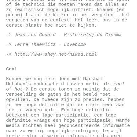
of de technici die moeten maken dat alles er
zo realistisch mogelijk uitziet. Nieuws (en
porno) traint de kijker in het vergeten – het
vergeten van de context. Het leert ons in de
eerste plaats hoe niet te kijken.
-> Jean-Luc Godard – Histoire(s) du Cinéma
-> Terre Thaemlitz – Lovebomb
-> http://www.shey.net/niked.html
Cool
Kunnen we nog iets doen met Marshall
McLuhan’s onderscheid tussen media als
cool
of
hot
? De eerste tonen zo weinig dat de
verbeelding de gaten in het beeld moet
opvullen. De tweede zijn zo precies, hebben
zo een hoge definitie dat er niets meer aan
toe te voegen valt. Een hoge definitie
betekent een lage participatie, een lage
definitie vraagt een hoge participatie. Warme
media richten heel geconcentreerde informatie
naar zo weinig mogelijk zintuigen, terwijl
koele media zo weinig informatie uitsturen