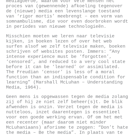
mediagoeroe, waarom voor vele mensen het
proces van (gewennende) afkoeling tegenover
de (nieuwe) media een levenslange toestand
van ‘rigor mortis’ meebrengt – een vorm van
somnambulisme, die voor even doorbroken wordt
in periodes van nieuwe technologieën.
Misschien moeten we leren naar televisie
kijken, in boeken lezen of over het web
surfen alsof we zelf televisie maken, boeken
schrijven of websites posten. Immers: “Any
intense experience must be ‘forgotten’,
‘censored’, and reduced to a very cool state
before it can be ‘learned’ or assimilated.
The Freudian ‘censor’ is less of a moral
function than an indispensable condition for
learning” (Marshall McLuhan – Understanding
Media, 1964).
Geen mens is opgewassen tegen de media zolang
zij of hij ze niet zelf beheer(s)t. De blik
afwenden is onzin. Verzet tegen de media is
nutteloos, inzet daarentegen is essentieel
voor een goede werking ervan. Of om het met
een recenter (maar daarom niet minder
McLuhaniaans) aforisme te zeggen: “Don’t hate
the media – Be the media”. In plaats van te