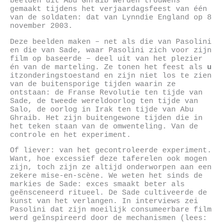
beelden uit Abu Ghraib werden trouwens
gemaakt tijdens het verjaardagsfeest van één
van de soldaten: dat van Lynndie England op 8
november 2003.
Deze beelden maken – net als die van Pasolini
en die van Sade, waar Pasolini zich voor zijn
film op baseerde – deel uit van het plezier
én van de marteling. Ze tonen het feest als
u
itzonderingstoestand en zijn niet los te zien
van de buitensporige tijden waarin ze
ontstaan: de Franse Revolutie ten tijde van
Sade, de tweede wereldoorlog ten tijde van
Salo, de oorlog in Irak ten tijde van Abu
Ghraib. Het zijn buitengewone tijden die in
het teken staan van de omwenteling. Van de
controle en het experiment.
Of liever: van het gecontroleerde experiment.
Want, hoe excessief deze taferelen ook mogen
zijn, toch zijn ze altijd onderworpen aan een
zekere mise-en-scène. We weten het sinds de
markies de Sade: exces smaakt beter als
geënsceneerd ritueel. De Sade cultiveerde de
kunst van het verlangen. In interviews zei
Pasolini dat zijn moeilijk consumeerbare film
werd geïnspireerd door de mechanismen (lees: