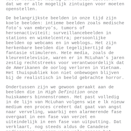
dat we er alle mogelijk zintuigen voor moeten
openstellen.
De belangrijkste beelden in onze tijd zijn
koele beelden: intieme beelden zoals medische
foto’s van embryo’s, tumors of
hersenactiviteit; surveillancebeelden in
stations en winkelcentra; persoonlijke
beelden op webcams en in weblogs… Het zijn
herkenbare beelden die tegelijkertijd de
fantasie stimuleren. Hete media, zoals de
kleurentelevisie, waren er in McLuhan’s jaren
zestig rechtstreeks voor verantwoordelijk dat
de Amerikanen de oorlog verloren in Vietnam.
Het thuispubliek kon niet onbewogen blijven
bij de realistisch in beeld gebrachte horror.
Ondertussen zijn we gewoon geraakt aan de
beelden die in
High Definition
onze
huiskamers binnenstromen. Het past volledig
in de lijn van McLuhan volgens wie e lk nieuw
medium een proces creëert dat gaat van angst
naar verveling, waarbij een alarmerende fase
overgaat in een fase van verzet en
uiteindelijk in een fase van uitputting. Dat
verklaart, nog steeds aldus de Canadese