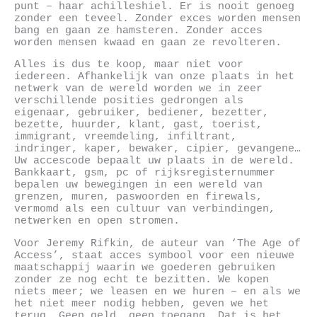
punt – haar achilleshiel. Er is nooit genoeg
zonder een teveel. Zonder exces worden mensen
bang en gaan ze hamsteren. Zonder acces
worden mensen kwaad en gaan ze revolteren.
Alles is dus te koop, maar niet voor
iedereen. Afhankelijk van onze plaats in het
netwerk van de wereld worden we in zeer
verschillende posities gedrongen als
eigenaar, gebruiker, bediener, bezetter,
bezette, huurder, klant, gast, toerist,
immigrant, vreemdeling, infiltrant,
indringer, kaper, bewaker, cipier, gevangene…
Uw accescode bepaalt uw plaats in de wereld.
Bankkaart, gsm, pc of rijksregisternummer
bepalen uw bewegingen in een wereld van
grenzen, muren, paswoorden en firewals,
vermomd als een cultuur van verbindingen,
netwerken en open stromen.
Voor Jeremy Rifkin, de auteur van ‘The Age of
Access’, staat acces symbool voor een nieuwe
maatschappij waarin we goederen gebruiken
zonder ze nog echt te bezitten. We kopen
niets meer; we leasen en we huren – en als we
het niet meer nodig hebben, geven we het
terug. Geen geld, geen toegang. Dat is het