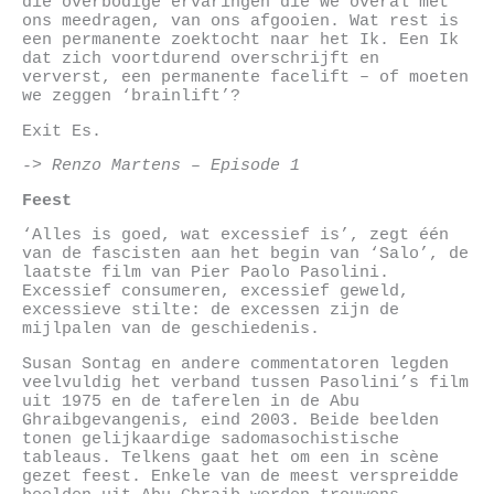
die overbodige ervaringen die we overal met
ons meedragen, van ons afgooien. Wat rest is
een permanente zoektocht naar het Ik. Een Ik
dat zich voortdurend overschrijft en
ververst, een permanente facelift – of moeten
we zeggen ‘brainlift’?
Exit Es.
-> Renzo Martens – Episode 1
Feest
‘Alles is goed, wat excessief is’, zegt één
van de fascisten aan het begin van ‘Salo’, de
laatste film van Pier Paolo Pasolini.
Excessief consumeren, excessief geweld,
excessieve stilte: de excessen zijn de
mijlpalen van de geschiedenis.
Susan Sontag en andere commentatoren legden
veelvuldig het verband tussen Pasolini’s film
uit 1975 en de taferelen in de Abu
Ghraibgevangenis, eind 2003. Beide beelden
tonen gelijkaardige sadomasochistische
tableaus. Telkens gaat het om een in scène
gezet feest. Enkele van de meest verspreidde