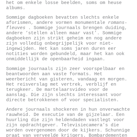
het om enkele losse beelden, soms om heuse
albums.
Sommige dagboeken bevatten slechts enkele
aforismen, andere vormen monumentale
romans-
fleuves
. Sommige journaals brengen duiding,
andere ‘stellen alleen maar vast’. Sommige
dagboeken zijn strikt geheim en nog andere
zijn volledig onbegrijpelijk voor niet-
ingewijden. Het kan soms jaren duren eer
notities worden gebundeld, maar het kan ook
onmiddellijk de openbaarheid ingaan.
Sommige journaals zijn zeer voorspelbaar en
beantwoorden aan vaste formats. Het
weerbericht van gisteren, vandaag en morgen.
Het reisverslag met vertrek, verblijf en
terugkeer. De martelaarsvideo voor de
aanslag. Die zijn slechts interessant voor
directe betrokkenen of voor specialisten.
Andere journaals shockeren in hun onverwachte
rauwheid. De executie van de gijzelaar. Een
huurling die zijn heldendaden vastlegt voor
zijn opdrachtgever. Televisiecamera’s die
worden overgenomen door de kijkers. Schunnige
praat van verveelde krijgers. Bombardementen