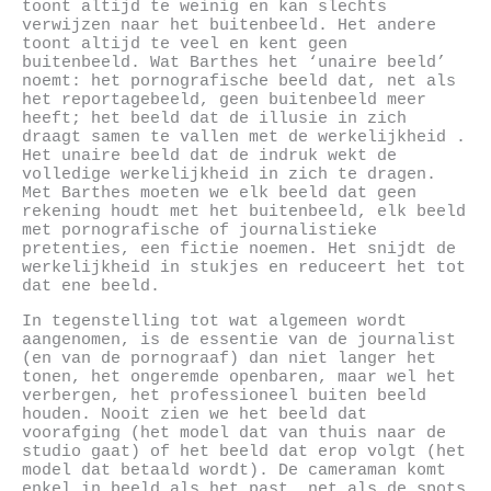
toont altijd te weinig en kan slechts
verwijzen naar het buitenbeeld. Het andere
toont altijd te veel en kent geen
buitenbeeld. Wat Barthes het ‘unaire beeld’
noemt: het pornografische beeld dat, net als
het reportagebeeld, geen buitenbeeld meer
heeft; het beeld dat de illusie in zich
draagt samen te vallen met de werkelijkheid .
Het unaire beeld dat de indruk wekt de
volledige werkelijkheid in zich te dragen.
Met Barthes moeten we elk beeld dat geen
rekening houdt met het buitenbeeld, elk beeld
met pornografische of journalistieke
pretenties, een fictie noemen. Het snijdt de
werkelijkheid in stukjes en reduceert het tot
dat ene beeld.
In tegenstelling tot wat algemeen wordt
aangenomen, is de essentie van de journalist
(en van de pornograaf) dan niet langer het
tonen, het ongeremde openbaren, maar wel het
verbergen, het professioneel buiten beeld
houden. Nooit zien we het beeld dat
voorafging (het model dat van thuis naar de
studio gaat) of het beeld dat erop volgt (het
model dat betaald wordt). De cameraman komt
enkel in beeld als het past, net als de spots