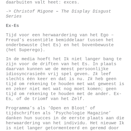
daarbuiten valt heet: exces.
-> Christof Migone
–
The Display Disgust
Series
Ex-Es
Tijd voor een herwaardering van het Ego –
Freud’s essentiële bemiddelaar tussen het
onderbewuste (het Es) en het bovenbewuste
(het Superego).
In de media hoeft het Ik niet langer bang te
zijn voor de driften van het Es. In plaats
daarvan kunnen we de meest persoonlijke
idiosyncrasieën vrij spel geven.
Ik
leef
slechts één keer en dat is nu.
Ik
heb geen
tijd om rekening te houden met wat geweest is
en zeker niet met wat nog moet komen; geen
tijd om rekening te houden met de ander. Ex-
Es, of de triomf van het Zelf.
Programma’s als ‘Open en Bloot’ of
tijdschriften als ‘Psychologie Magazine’
danken hun succes in de eerste plaats aan die
herwaardering van het individu. Het nieuwe Ik
is niet langer getormenteerd en geremd door