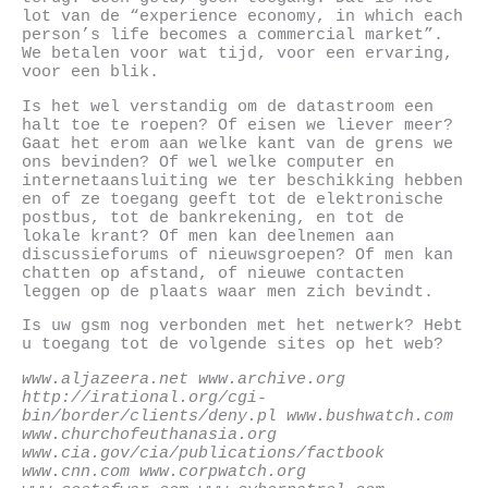
lot van de “experience economy, in which each
person’s life becomes a commercial market”.
We betalen voor wat tijd, voor een ervaring,
voor een blik.
Is het wel verstandig om de datastroom een
halt toe te roepen? Of eisen we liever meer?
Gaat het erom aan welke kant van de grens we
ons bevinden? Of wel welke computer en
internetaansluiting we ter beschikking hebben
en of ze toegang geeft tot de elektronische
postbus, tot de bankrekening, en tot de
lokale krant? Of men kan deelnemen aan
discussieforums of nieuwsgroepen? Of men kan
chatten op afstand, of nieuwe contacten
leggen op de plaats waar men zich bevindt.
Is uw gsm nog verbonden met het netwerk? Hebt
u toegang tot de volgende sites op het web?
www.aljazeera.net www.archive.org
http://irational.org/cgi-
bin/border/clients/deny.pl www.bushwatch.com
www.churchofeuthanasia.org
www.cia.gov/cia/publications/factbook
www.cnn.com www.corpwatch.org