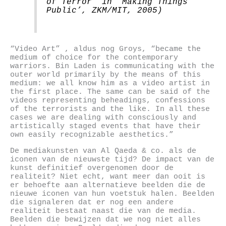
of Terror’ in ‘Making Things
Public’, ZKM/MIT, 2005)
“Video Art” , aldus nog Groys, “became the
medium of choice for the contemporary
warriors. Bin Laden is communicating with the
outer world primarily by the means of this
medium: we all know him as a video artist in
the first place. The same can be said of the
videos representing beheadings, confessions
of the terrorists and the like. In all these
cases we are dealing with consciously and
artistically staged events that have their
own easily recognizable aesthetics.”
De mediakunsten van Al Qaeda & co. als de
iconen van de nieuwste tijd? De impact van de
kunst definitief overgenomen door de
realiteit? Niet echt, want meer dan ooit is
er behoefte aan alternatieve beelden die de
nieuwe iconen van hun voetstuk halen. Beelden
die signaleren dat er nog een andere
realiteit bestaat naast die van de media.
Beelden die bewijzen dat we nog niet alles