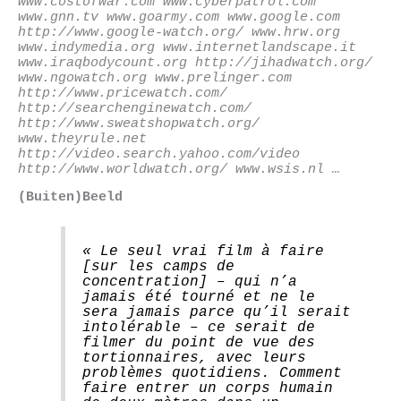
www.costofwar.com www.cyberpatrol.com
www.gnn.tv www.goarmy.com www.google.com
http://www.google-watch.org/ www.hrw.org
www.indymedia.org www.internetlandscape.it
www.iraqbodycount.org http://jihadwatch.org/
www.ngowatch.org www.prelinger.com
http://www.pricewatch.com/
http://searchenginewatch.com/
http://www.sweatshopwatch.org/
www.theyrule.net
http://video.search.yahoo.com/video
http://www.worldwatch.org/ www.wsis.nl …
(Buiten)Beeld
« Le seul vrai film à faire
[sur les camps de
concentration] – qui n’a
jamais été tourné et ne le
sera jamais parce qu’il serait
intolérable – ce serait de
filmer du point de vue des
tortionnaires, avec leurs
problèmes quotidiens. Comment
faire entrer un corps humain