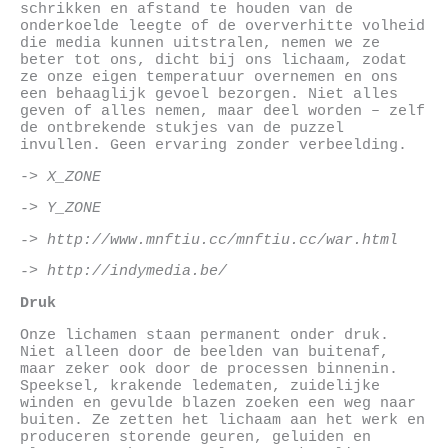
schrikken en afstand te houden van de
onderkoelde leegte of de oververhitte volheid
die media kunnen uitstralen, nemen we ze
beter tot ons, dicht bij ons lichaam, zodat
ze onze eigen temperatuur overnemen en ons
een behaaglijk gevoel bezorgen. Niet alles
geven of alles nemen, maar deel worden – zelf
de ontbrekende stukjes van de puzzel
invullen. Geen ervaring zonder verbeelding.
->
X_ZONE
-> Y_ZONE
-> http://www.mnftiu.cc/mnftiu.cc/war.html
-> http://indymedia.be/
Druk
Onze lichamen staan permanent onder druk.
Niet alleen door de beelden van buitenaf,
maar zeker ook door de processen binnenin.
Speeksel, krakende ledematen, zuidelijke
winden en gevulde blazen zoeken een weg naar
buiten. Ze zetten het lichaam aan het werk en
produceren storende geuren, geluiden en