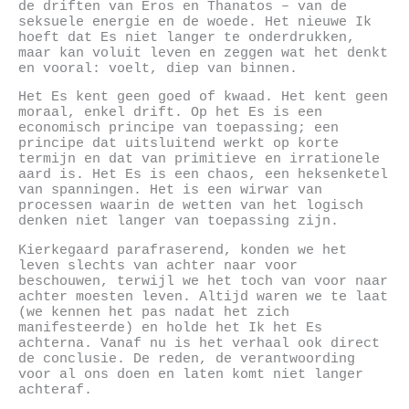
de driften van Eros en Thanatos – van de
seksuele energie en de woede. Het nieuwe Ik
hoeft dat Es niet langer te onderdrukken,
maar kan voluit leven en zeggen wat het denkt
en vooral: voelt, diep van binnen.
Het Es kent geen goed of kwaad. Het kent geen
moraal, enkel drift. Op het Es is een
economisch principe van toepassing; een
principe dat uitsluitend werkt op korte
termijn en dat van primitieve en irrationele
aard is. Het Es is een chaos, een heksenketel
van spanningen. Het is een wirwar van
processen waarin de wetten van het logisch
denken niet langer van toepassing zijn.
Kierkegaard parafraserend, konden we het
leven slechts van achter naar voor
beschouwen, terwijl we het toch van voor naar
achter moesten leven. Altijd waren we te laat
(we kennen het pas nadat het zich
manifesteerde) en holde het Ik het Es
achterna. Vanaf nu is het verhaal ook direct
de conclusie. De reden, de verantwoording
voor al ons doen en laten komt niet langer
achteraf.