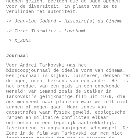
hebben gezien. Beelden die de ogen openen
voor de diversiteit, in plaats van ze te
verblinden met autoriteit.
-> Jean-Luc Godard – Histoire(s) du Cinéma
-> Terre Thaemlitz – Lovebomb
-> X_ZONE
Journaal
Voor Andrei Tarkovski was het
bioscoopjournaal de ideale vorm van cinema.
Een journaal is kijken, luisteren, denken met
de ogen, oren, hersens van een ander. Het is
het product van een gids in een onbekende
wereld; van iemand zoals de Stalker in
Tarkovski’s gelijknamige film uit 1979, die
ons meeneemt naar plaatsen waar we zelf niet
kunnen of mogen gaan. Naar zones van
catastrofes waar fysiek geweld, ecologische
rampen en militaire conflicten elkaar
ontmoeten in een tegelijk aantrekkelijk,
fascinerend en angstaanjagend schouwspel. De
Zone in de film van Tarkovski kan men niet