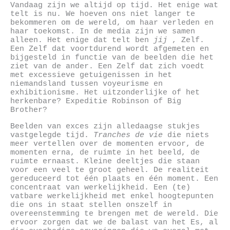
Vandaag zijn we altijd op tijd. Het enige wat
telt is nu. We hoeven ons niet langer te
bekommeren om de wereld, om haar verleden en
haar toekomst. In de media zijn we samen
alleen. Het enige dat telt ben
jij
, Zelf.
Een Zelf dat voortdurend wordt afgemeten en
bijgesteld in functie van de beelden die het
ziet van de ander. Een Zelf dat zich voedt
met excessieve getuigenissen in het
niemandsland tussen voyeurisme en
exhibitionisme. Het uitzonderlijke of het
herkenbare? Expeditie Robinson of Big
Brother?
Beelden van exces zijn alledaagse stukjes
vastgelegde tijd.
Tranches de vie
die niets
meer vertellen over de momenten ervoor, de
momenten erna, de ruimte in het beeld, de
ruimte ernaast. Kleine deeltjes die staan
voor een veel te groot geheel. De realiteit
gereduceerd tot één plaats en één moment. Een
concentraat van werkelijkheid. Een (te)
vatbare werkelijkheid met enkel hoogtepunten
die ons in staat stellen onszelf in
overeenstemming te brengen met de wereld. Die
ervoor zorgen dat we de balast van het Es, al