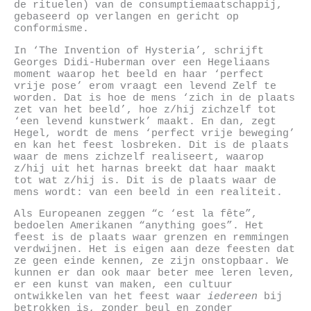
de rituelen) van de consumptiemaatschappij,
gebaseerd op verlangen en gericht op
conformisme.
In ‘The Invention of Hysteria’, schrijft
Georges Didi-Huberman over een Hegeliaans
moment waarop het beeld en haar ‘perfect
vrije pose’ erom vraagt een levend Zelf te
worden. Dat is hoe de mens ‘zich in de plaats
zet van het beeld’, hoe z/hij zichzelf tot
‘een levend kunstwerk’ maakt. En dan, zegt
Hegel, wordt de mens ‘perfect vrije beweging’
en kan het feest losbreken. Dit is de plaats
waar de mens zichzelf realiseert, waarop
z/hij uit het harnas breekt dat haar maakt
tot wat z/hij is. Dit is de plaats waar de
mens wordt: van een beeld in een realiteit.
Als Europeanen zeggen “c ‘est la fête”,
bedoelen Amerikanen “anything goes”. Het
feest is de plaats waar grenzen en remmingen
verdwijnen. Het is eigen aan deze feesten dat
ze geen einde kennen, ze zijn onstopbaar. We
kunnen er dan ook maar beter mee leren leven,
er een kunst van maken, een cultuur
ontwikkelen van het feest waar
iedereen
bij
betrokken is, zonder beul en zonder