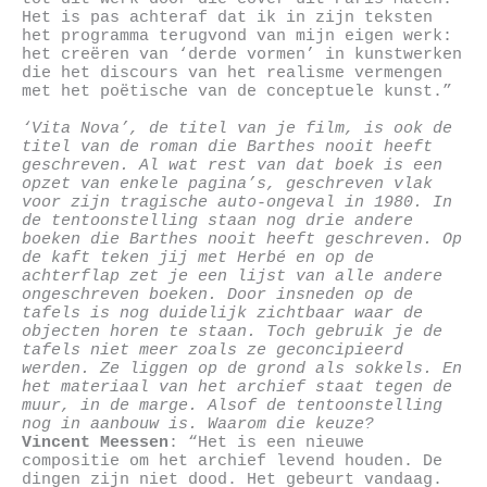
Het is pas achteraf dat ik in zijn teksten
het programma terugvond van mijn eigen werk:
het creëren van ‘derde vormen’ in kunstwerken
die het discours van het realisme vermengen
met het poëtische van de conceptuele kunst.”
‘Vita Nova’, de titel van je film, is ook de
titel van de roman die Barthes nooit heeft
geschreven. Al wat rest van dat boek is een
opzet van enkele pagina’s, geschreven vlak
voor zijn tragische auto-ongeval in 1980. In
de tentoonstelling staan nog drie andere
boeken die Barthes nooit heeft geschreven. Op
de kaft teken jij met Herbé en op de
achterflap zet je een lijst van alle andere
ongeschreven boeken. Door insneden op de
tafels is nog duidelijk zichtbaar waar de
objecten horen te staan. Toch gebruik je de
tafels niet meer zoals ze geconcipieerd
werden. Ze liggen op de grond als sokkels. En
het materiaal van het archief staat tegen de
muur, in de marge. Alsof de tentoonstelling
nog in aanbouw is. Waarom die keuze?
Vincent Meessen
: “Het is een nieuwe
compositie om het archief levend houden. De
dingen zijn niet dood. Het gebeurt vandaag.