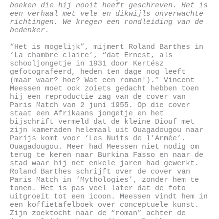
boeken die hij nooit heeft geschreven. Het is
een verhaal met vele en dikwijls onverwachte
richtingen. We kregen een rondleiding van de
bedenker.
“Het is mogelijk”, mijmert Roland Barthes in
‘La chambre claire’, “dat Ernest, als
schooljongetje in 1931 door Kertész
gefotografeerd, heden ten dage nog leeft
(maar waar? hoe? Wat een roman!).” Vincent
Meessen moet ook zoiets gedacht hebben toen
hij een reproductie zag van de cover van
Paris Match van 2 juni 1955. Op die cover
staat een Afrikaans jongetje en het
bijschrift vermeld dat de kleine Diouf met
zijn kameraden helemaal uit Ouagadougou naar
Parijs komt voor ‘Les Nuits de l’Armée’.
Ouagadougou. Meer had Meessen niet nodig om
terug te keren naar Burkina Fasso en naar de
stad waar hij net enkele jaren had gewerkt.
Roland Barthes schrijft over de cover van
Paris Match in ‘Mythologies’, zonder hem te
tonen. Het is pas veel later dat de foto
uitgroeit tot een icoon. Meessen vindt hem in
een koffietafelboek over conceptuele kunst.
Zijn zoektocht naar de “roman” achter de