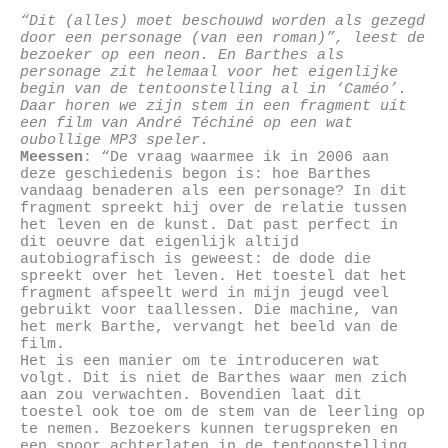
“Dit (alles) moet beschouwd worden als gezegd
door een personage (van een roman)”, leest de
bezoeker op een neon. En Barthes als
personage zit helemaal voor het eigenlijke
begin van de tentoonstelling al in ‘Caméo’.
Daar horen we zijn stem in een fragment uit
een film van André Téchiné op een wat
oubollige MP3 speler.
Meessen
: “De vraag waarmee ik in 2006 aan
deze geschiedenis begon is: hoe Barthes
vandaag benaderen als een personage? In dit
fragment spreekt hij over de relatie tussen
het leven en de kunst. Dat past perfect in
dit oeuvre dat eigenlijk altijd
autobiografisch is geweest: de dode die
spreekt over het leven. Het toestel dat het
fragment afspeelt werd in mijn jeugd veel
gebruikt voor taallessen. Die machine, van
het merk Barthe, vervangt het beeld van de
film.
Het is een manier om te introduceren wat
volgt. Dit is niet de Barthes waar men zich
aan zou verwachten. Bovendien laat dit
toestel ook toe om de stem van de leerling op
te nemen. Bezoekers kunnen terugspreken en
een spoor achterlaten in de tentoonstelling.