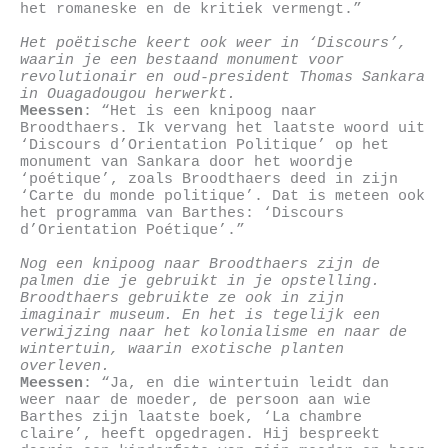
het romaneske en de kritiek vermengt.”
Het poëtische keert ook weer in ‘Discours’,
waarin je een bestaand monument voor
revolutionair en oud-president Thomas Sankara
in Ouagadougou herwerkt.
Meessen
: “Het is een knipoog naar
Broodthaers. Ik vervang het laatste woord uit
‘Discours d’Orientation Politique’ op het
monument van Sankara door het woordje
‘poétique’, zoals Broodthaers deed in zijn
‘Carte du monde politique’. Dat is meteen ook
het programma van Barthes: ‘Discours
d’Orientation Poétique’.”
Nog een knipoog naar Broodthaers zijn de
palmen die je gebruikt in je opstelling.
Broodthaers gebruikte ze ook in zijn
imaginair museum. En het is tegelijk een
verwijzing naar het kolonialisme en naar de
wintertuin, waarin exotische planten
overleven.
Meessen
: “Ja, en die wintertuin leidt dan
weer naar de moeder, de persoon aan wie
Barthes zijn laatste boek, ‘La chambre
claire’, heeft opgedragen. Hij bespreekt