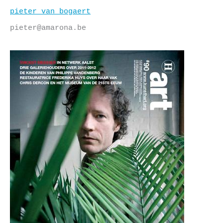
Skip
pieter van bogaert
to
content
pieter@amarona.be