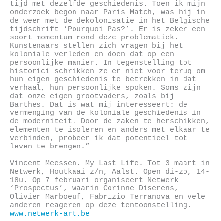
tijd met dezelfde geschiedenis. Toen ik mijn
onderzoek begon naar Paris Match, was hij in
de weer met de dekolonisatie in het Belgische
tijdschrift ‘Pourquoi Pas?’. Er is zeker een
soort momentum rond deze problematiek.
Kunstenaars stellen zich vragen bij het
koloniale verleden en doen dat op een
persoonlijke manier. In tegenstelling tot
historici schrikken ze er niet voor terug om
hun eigen geschiedenis te betrekken in dat
verhaal, hun persoonlijke spoken. Soms zijn
dat onze eigen grootvaders, zoals bij
Barthes. Dat is wat mij interesseert: de
vermenging van de koloniale geschiedenis in
de moderniteit. Door de zaken te herschikken,
elementen te isoleren en anders met elkaar te
verbinden, probeer ik dat potentieel tot
leven te brengen.”
Vincent Meessen. My Last Life. Tot 3 maart in
Netwerk, Houtkaai z/n, Aalst. Open di-zo, 14-
18u. Op 7 februari organiseert Netwerk
‘Prospectus’, waarin Corinne Diserens,
Olivier Marboeuf, Fabrizio Terranova en vele
anderen reageren op deze tentoonstelling.
www.netwerk-art.be