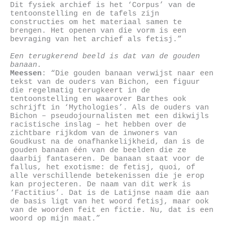
Dit fysiek archief is het ‘Corpus’ van de
tentoonstelling en de tafels zijn
constructies om het materiaal samen te
brengen. Het openen van die vorm is een
bevraging van het archief als fetisj.”
Een terugkerend beeld is dat van de gouden
banaan.
Meessen
: “Die gouden banaan verwijst naar een
tekst van de ouders van Bichon, een figuur
die regelmatig terugkeert in de
tentoonstelling en waarover Barthes ook
schrijft in ‘Mythologies’. Als de ouders van
Bichon – pseudojournalisten met een dikwijls
racistische inslag – het hebben over de
zichtbare rijkdom van de inwoners van
Goudkust na de onafhankelijkheid, dan is de
gouden banaan één van de beelden die ze
daarbij fantaseren. De banaan staat voor de
fallus, het exotisme: de fetisj, quoi, of
alle verschillende betekenissen die je erop
kan projecteren. De naam van dit werk is
‘Factitius’. Dat is de Latijnse naam die aan
de basis ligt van het woord fetisj, maar ook
van de woorden feit en fictie. Nu, dat is een
woord op mijn maat.”