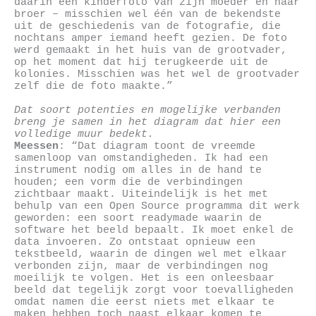
daarin een kinderfoto van zijn moeder en haar
broer – misschien wel één van de bekendste
uit de geschiedenis van de fotografie, die
nochtans amper iemand heeft gezien. De foto
werd gemaakt in het huis van de grootvader,
op het moment dat hij terugkeerde uit de
kolonies. Misschien was het wel de grootvader
zelf die de foto maakte.”
Dat soort potenties en mogelijke verbanden
breng je samen in het diagram dat hier een
volledige muur bedekt.
Meessen
: “Dat diagram toont de vreemde
samenloop van omstandigheden. Ik had een
instrument nodig om alles in de hand te
houden; een vorm die de verbindingen
zichtbaar maakt. Uiteindelijk is het met
behulp van een Open Source programma dit werk
geworden: een soort readymade waarin de
software het beeld bepaalt. Ik moet enkel de
data invoeren. Zo ontstaat opnieuw een
tekstbeeld, waarin de dingen wel met elkaar
verbonden zijn, maar de verbindingen nog
moeilijk te volgen. Het is een onleesbaar
beeld dat tegelijk zorgt voor toevalligheden
omdat namen die eerst niets met elkaar te
maken hebben toch naast elkaar komen te