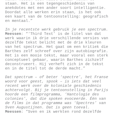
staan. Het is een tegengeschiedenis van
anekdotes met een ander soort intelligentie.
Doordat alle werken erin staan, is het ook
een kaart van de tentoonstelling: geografisch
en mentaal.”
In je recentste werk gebruik je een spectrum.
Meessen
: “‘Third Text’ is de titel van dat
werk waarin ik drie verschillende versies van
dezelfde tekst belicht met de drie kleuren
van het spectrum. Het gaat om een kritiek die
Barthes zelf schreef over zijn autobiografie.
Het is een mooie tekst, maar vooral een sterk
conceptueel gebaar, waarin Barthes zichzelf
deconstrueert. Hij verheft zich in de tekst
en in de titel tot de derde macht.”
Dat spectrum – of beter ‘spectre’, het Franse
woord voor geest, spook – is iets dat veel
recent werk over de koloniale geschiedenis
achtervolgt. Bij je tentoonstelling in Parijs
hoorde een filmprogramma, ‘Hantologie des
colonies’, dat die spoken evoceerde. Één van
de films in dat programma was ‘Spectres’ van
Sven Augustijnen. Dat is geen toeval.
Meessen
: “Sven en ik werkten rond dezelfde