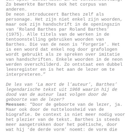
Zo bewerkte Barthes ook het corpus van
anderen.
De neon introduceert Barthes zelf als
personage. Het zijn niet enkel zijn woorden,
maar ook zijn handschrift in de openingszin
van ‘Roland Barthes par Roland Barthes’
(1975). Alle titels van de werken in de
tentoonstelling gebruiken woorden van
Barthes. Die van de neon is ‘Forgerie’. Het
is een woord dat enkel nog door grafologen
wordt gebruikt als ze spreken over imitatie
van handschriften. Enkele woorden in de neon
werden overschilderd. Zo ontstaat een dubbel
leesregister en is het aan de lezer om te
interpreteren.”
De les van ‘La mort de l’auteur’, Barthes’
legendarische tekst uit 1968 waarin hij de
dood van de auteur laat volgen door de
geboorte van de lezer?
Meessen
: “Door de geboorte van de lezer, ja.
Maar ook door de nutteloosheid van de
biografie. De context is niet meer nodig voor
het plezier van de tekst. Barthes is steeds
meer aangetrokken door het poëtische, door
wat hij ‘de derde vorm’ noemt: de vorm die