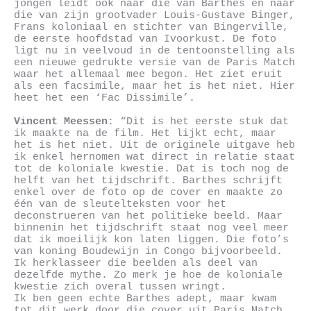
jongen leidt ook naar die van Barthes en naar
die van zijn grootvader Louis-Gustave Binger,
Frans koloniaal en stichter van Bingerville,
de eerste hoofdstad van Ivoorkust. De foto
ligt nu in veelvoud in de tentoonstelling als
een nieuwe gedrukte versie van de Paris Match
waar het allemaal mee begon. Het ziet eruit
als een facsimile, maar het is het niet. Hier
heet het een ‘Fac Dissimile’.
Vincent Meessen
: “Dit is het eerste stuk dat
ik maakte na de film. Het lijkt echt, maar
het is het niet. Uit de originele uitgave heb
ik enkel hernomen wat direct in relatie staat
tot de koloniale kwestie. Dat is toch nog de
helft van het tijdschrift. Barthes schrijft
enkel over de foto op de cover en maakte zo
één van de sleutelteksten voor het
deconstrueren van het politieke beeld. Maar
binnenin het tijdschrift staat nog veel meer
dat ik moeilijk kon laten liggen. Die foto’s
van koning Boudewijn in Congo bijvoorbeeld.
Ik herklasseer die beelden als deel van
dezelfde mythe. Zo merk je hoe de koloniale
kwestie zich overal tussen wringt.
Ik ben geen echte Barthes adept, maar kwam
tot dit werk door die cover uit Paris Match.