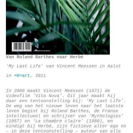
Van Roland Barthes naar Herbé
‘My Last Life’ van Vincent Meessen in Aalst
in
<H>art
, 2011
In 2009 maakt Vincent Meessen (1971) de
videofilm ‘Vita Nova’. Dit jaar maakt hij
daar een tentoonstelling bij: ‘My Last Life’.
De weg van het nieuwe leven naar het laatste
leven begint bij Roland Barthes, de Franse
intellectueel en schrijver van ‘Mythologies’
(1957) en ‘La chambre claire’ (1980), en
eindigt bij Herbé, zijn fictieve alter ego en
– in deze tentoonstelling – auteur van alle