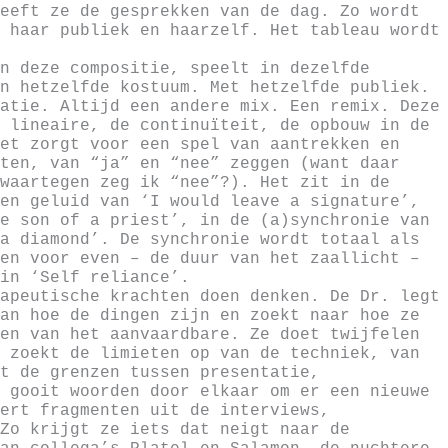
eeft ze de gesprekken van de dag. Zo wordt
 haar publiek en haarzelf. Het tableau wordt
n deze compositie, speelt in dezelfde
n hetzelfde kostuum. Met hetzelfde publiek.
atie. Altijd een andere mix. Een remix. Deze
 lineaire, de continuïteit, de opbouw in de
et zorgt voor een spel van aantrekken en
ten, van “ja” en “nee” zeggen (want daar
waartegen zeg ik “nee”?). Het zit in de
en geluid van ‘I would leave a signature’,
e son of a priest’, in de (a)synchronie van
a diamond’. De synchronie wordt totaal als
en voor even – de duur van het zaallicht –
in ‘Self reliance’.
apeutische krachten doen denken. De Dr. legt
an hoe de dingen zijn en zoekt naar hoe ze
en van het aanvaardbare. Ze doet twijfelen
 zoekt de limieten op van de techniek, van
t de grenzen tussen presentatie,
 gooit woorden door elkaar om er een nieuwe
ert fragmenten uit de interviews,
Zo krijgt ze iets dat neigt naar de