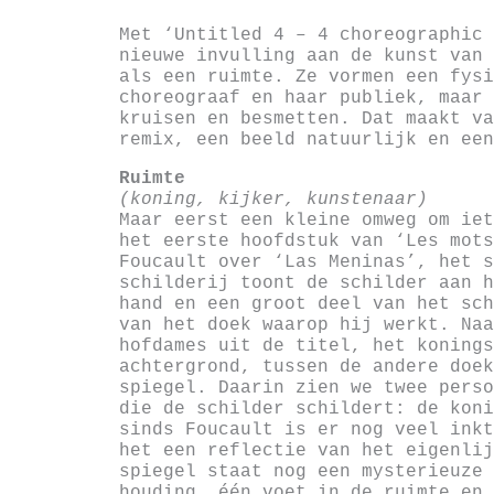
Met ‘Untitled 4 – 4 choreographic 
nieuwe invulling aan de kunst van 
als een ruimte. Ze vormen een fysi
choreograaf en haar publiek, maar 
kruisen en besmetten. Dat maakt va
remix, een beeld natuurlijk en een
Ruimte
(koning, kijker, kunstenaar)
Maar eerst een kleine omweg om iet
het eerste hoofdstuk van ‘Les mots
Foucault over ‘Las Meninas’, het s
schilderij toont de schilder aan h
hand en een groot deel van het sch
van het doek waarop hij werkt. Naa
hofdames uit de titel, het konings
achtergrond, tussen de andere doek
spiegel. Daarin zien we twee perso
die de schilder schildert: de koni
sinds Foucault is er nog veel inkt
het een reflectie van het eigenlij
spiegel staat nog een mysterieuze 
houding, één voet in de ruimte en 