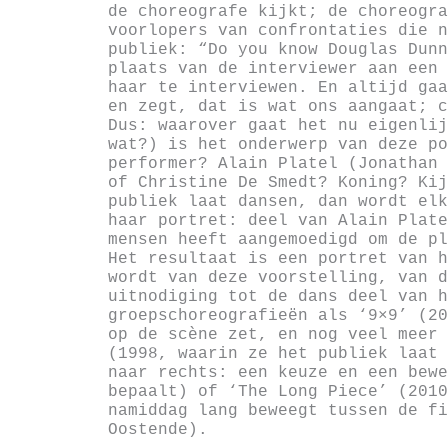
de choreografe kijkt; de choreogra
voorlopers van confrontaties die n
publiek: “Do you know Douglas Dunn
plaats van de interviewer aan een 
haar te interviewen. En altijd gaa
en zegt, dat is wat ons aangaat; c
Dus: waarover gaat het nu eigenlij
wat?) is het onderwerp van deze po
performer? Alain Platel (Jonathan 
of Christine De Smedt? Koning? Kij
publiek laat dansen, dan wordt elk
haar portret: deel van Alain Plate
mensen heeft aangemoedigd om de pl
Het resultaat is een portret van h
wordt van deze voorstelling, van d
uitnodiging tot de dans deel van h
groepschoreografieën als ‘9×9’ (20
op de scène zet, en nog veel meer 
(1998, waarin ze het publiek laat 
naar rechts: een keuze en een bewe
bepaalt) of ‘The Long Piece’ (2010
namiddag lang beweegt tussen de fi
Oostende).