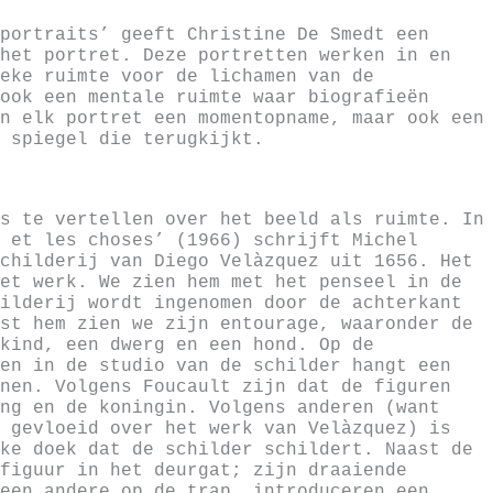
portraits’ geeft Christine De Smedt een
het portret. Deze portretten werken in en
eke ruimte voor de lichamen van de
ook een mentale ruimte waar biografieën
n elk portret een momentopname, maar ook een
 spiegel die terugkijkt.
s te vertellen over het beeld als ruimte. In
 et les choses’ (1966) schrijft Michel
childerij van Diego Velàzquez uit 1656. Het
et werk. We zien hem met het penseel in de
ilderij wordt ingenomen door de achterkant
st hem zien we zijn entourage, waaronder de
kind, een dwerg en een hond. Op de
en in de studio van de schilder hangt een
nen. Volgens Foucault zijn dat de figuren
ng en de koningin. Volgens anderen (want
 gevloeid over het werk van Velàzquez) is
ke doek dat de schilder schildert. Naast de
figuur in het deurgat; zijn draaiende
een andere op de trap, introduceren een