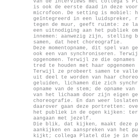
van de interviews met collega’s Pl
is ook de eerste daad in deze voor
microfoon. De setting is mobiel: h
geïntegreerd in een luidspreker, r
tegen de muur, geeft ruimte: ze la
een uitnodiging aan het publiek om
innemen: aanwezig zijn, stelling b
samen, dat heet choreografie.
Deze momentopname, dit spel van ge
ook een van synchroniseren. Terwij
opgenomen. Terwijl ze die opnames 
tred te houden met haar opgenomen 
Terwijl ze probeert samen te valle
uit deel te worden van haar choreo
geluiden, lichamen die zich synchr
opname van de stem; de opname van 
van het lichaam door zijn eigen ge
choreografie. En dan weer loslaten
daarover gaan deze portretten: ove
het publiek in de ogen kijken: ter
aangaan met jezelf.
Die blik, dat kijken, maakt deze p
aankijken en aanspreken van het pu
kijkt; collega Platel die je in de