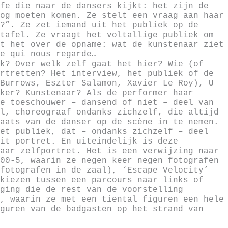
fe die naar de dansers kijkt: het zijn de
og moeten komen. Ze stelt een vraag aan haar
?”. Ze zet iemand uit het publiek op de
tafel. Ze vraagt het voltallige publiek om
t het over de opname: wat de kunstenaar ziet
e qui nous regarde…
k? Over welk zelf gaat het hier? Wie (of
rtretten? Het interview, het publiek of de
Burrows, Eszter Salamon, Xavier Le Roy), U
ker? Kunstenaar? Als de performer haar
e toeschouwer – dansend of niet – deel van
l, choreograaf ondanks zichzelf, die altijd
aats van de danser op de scène in te nemen.
et publiek, dat – ondanks zichzelf – deel
it portret. En uiteindelijk is deze
aar zelfportret. Het is een verwijzing naar
00-5, waarin ze negen keer negen fotografen
fotografen in de zaal), ‘Escape Velocity’
kiezen tussen een parcours naar links of
ging die de rest van de voorstelling
, waarin ze met een tiental figuren een hele
guren van de badgasten op het strand van