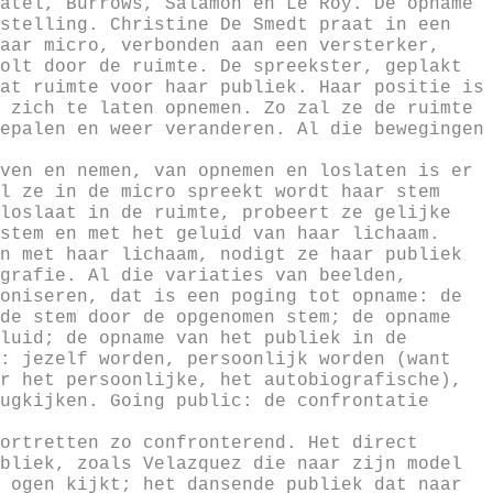
atel, Burrows, Salamon en Le Roy. De opname
stelling. Christine De Smedt praat in een
aar micro, verbonden aan een versterker,
olt door de ruimte. De spreekster, geplakt
at ruimte voor haar publiek. Haar positie is
 zich te laten opnemen. Zo zal ze de ruimte
epalen en weer veranderen. Al die bewegingen
ven en nemen, van opnemen en loslaten is er
l ze in de micro spreekt wordt haar stem
loslaat in de ruimte, probeert ze gelijke
stem en met het geluid van haar lichaam.
n met haar lichaam, nodigt ze haar publiek
grafie. Al die variaties van beelden,
oniseren, dat is een poging tot opname: de
de stem door de opgenomen stem; de opname
luid; de opname van het publiek in de
: jezelf worden, persoonlijk worden (want
r het persoonlijke, het autobiografische),
ugkijken. Going public: de confrontatie
ortretten zo confronterend. Het direct
bliek, zoals Velazquez die naar zijn model
 ogen kijkt; het dansende publiek dat naar