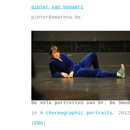
Skip
pieter van bogaert
to
content
pieter@amarona.be
De vele portretten van Dr. De Smed
in
4 choreographic portraits
, 2012
(
ENG
)