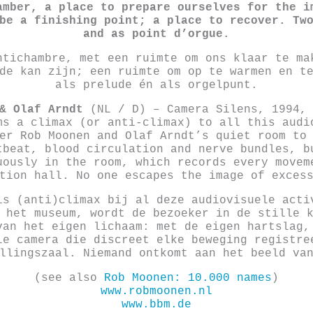
amber, a place to prepare ourselves for the i
be a finishing point; a place to recover. Tw
and as point d’orgue.
ntichambre, met een ruimte om ons klaar te ma
de kan zijn; een ruimte om op te warmen en t
als prelude én als orgelpunt.
 & Olaf Arndt
(NL / D) – Camera Silens, 1994,
ms a climax (or anti-climax) to all this audi
er Rob Moonen and Olaf Arndt’s quiet room to
tbeat, blood circulation and nerve bundles, bu
uously in the room, which records every movem
tion hall. No one escapes the image of exces
ls (anti)climax bij al deze audiovisuele acti
 het museum, wordt de bezoeker in de stille 
van het eigen lichaam: met de eigen hartslag,
le camera die discreet elke beweging registre
llingszaal. Niemand ontkomt aan het beeld va
(see also
Rob Moonen: 10.000 names
)
www.robmoonen.nl
www.bbm.de