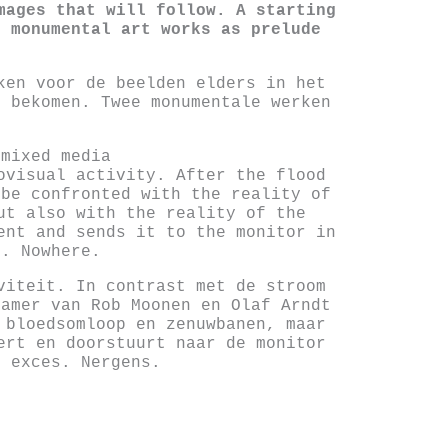
mages that will follow. A starting
o monumental art works as prelude
ken voor de beelden elders in het
e bekomen. Twee monumentale werken
 mixed media
ovisual activity. After the flood
 be confronted with the reality of
t also with the real­ity of the
ent and sends it to the monitor in
s. Nowhere.
viteit. In contrast met de stroom
kamer van Rob Moonen en Olaf Arndt
 bloedsomloop en zenuwbanen, maar
ert en doorstuurt naar de monitor
n exces. Nergens.