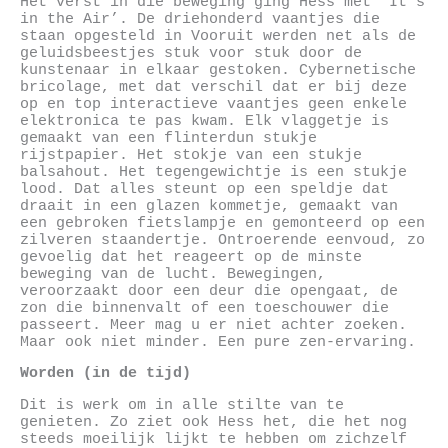
Het verst in die beweging ging Hess met ‘It’s
in the Air’. De driehonderd vaantjes die
staan opgesteld in Vooruit werden net als de
geluidsbeestjes stuk voor stuk door de
kunstenaar in elkaar gestoken. Cybernetische
bricolage, met dat verschil dat er bij deze
op en top interactieve vaantjes geen enkele
elektronica te pas kwam. Elk vlaggetje is
gemaakt van een flinterdun stukje
rijstpapier. Het stokje van een stukje
balsahout. Het tegengewichtje is een stukje
lood. Dat alles steunt op een speldje dat
draait in een glazen kommetje, gemaakt van
een gebroken fietslampje en gemonteerd op een
zilveren staandertje. Ontroerende eenvoud, zo
gevoelig dat het reageert op de minste
beweging van de lucht. Bewegingen,
veroorzaakt door een deur die opengaat, de
zon die binnenvalt of een toeschouwer die
passeert. Meer mag u er niet achter zoeken.
Maar ook niet minder. Een pure zen-ervaring.
Worden (in de tijd)
Dit is werk om in alle stilte van te
genieten. Zo ziet ook Hess het, die het nog
steeds moeilijk lijkt te hebben om zichzelf