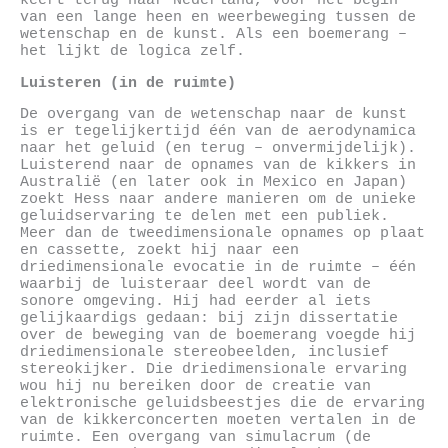
keert terug naar Nederland, voor het begin
van een lange heen en weerbeweging tussen de
wetenschap en de kunst. Als een boemerang –
het lijkt de logica zelf.
Luisteren (in de ruimte)
De overgang van de wetenschap naar de kunst
is er tegelijkertijd één van de aerodynamica
naar het geluid (en terug – onvermijdelijk).
Luisterend naar de opnames van de kikkers in
Australië (en later ook in Mexico en Japan)
zoekt Hess naar andere manieren om de unieke
geluidservaring te delen met een publiek.
Meer dan de tweedimensionale opnames op plaat
en cassette, zoekt hij naar een
driedimensionale evocatie in de ruimte – één
waarbij de luisteraar deel wordt van de
sonore omgeving. Hij had eerder al iets
gelijkaardigs gedaan: bij zijn dissertatie
over de beweging van de boemerang voegde hij
driedimensionale stereobeelden, inclusief
stereokijker. Die driedimensionale ervaring
wou hij nu bereiken door de creatie van
elektronische geluidsbeestjes die de ervaring
van de kikkerconcerten moeten vertalen in de
ruimte. Een overgang van simulacrum (de