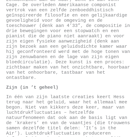
Cage. De overleden Amerikaanse componist
vertrok van een zelfde zenboeddhistisch
geïnspireerde filosofie en een gelijkaardige
gevoeligheid voor de omgeving en de
toeschouwer (denk aan 4’33”, de compositie in
drie bewegingen voor een stopwatch en een
pianist die de piano niet aanraakt) en voor
zijn eigen fysieke aanwezigheid (denk aan
zijn bezoek aan een geluidsdichte kamer waar
hij geconfronteerd werd met de hoge tonen van
zijn zenuwbanen en de lage van zijn eigen
bloedcirculatie). Deze kunst is een proces:
zichtbaar maken van het onzichtbare, hoorbaar
van het onhoorbare, tastbaar van het
ontastbare.
Zijn (in ’t geheel)
In één van zijn laatste creaties keert Hess
terug naar het geluid, waar het allemaal mee
begon. Niet van kikkers deze keer, maar van
luchtdrukfluctuaties – hetzelfde
natuurfenomeen dat ook aan de basis ligt van
de ‘krakers’ en van de vaantjes (die trouwens
samen dezelfde titel delen: ‘It’s in the
Air’). Luchtdrukfluctuaties produceren