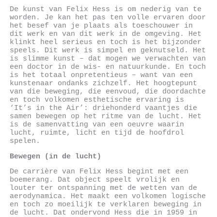
De kunst van Felix Hess is om nederig van te
worden. Je kan het pas ten volle ervaren door
het besef van je plaats als toeschouwer in
dit werk en van dit werk in de omgeving. Het
klinkt heel serieus en toch is het bijzonder
speels. Dit werk is simpel en geknutseld. Het
is slimme kunst – dat mogen we verwachten van
een doctor in de wis- en natuurkunde. En toch
is het totaal onpretentieus – want van een
kunstenaar ondanks zichzelf. Het hoogtepunt
van die beweging, die eenvoud, die doordachte
en toch volkomen esthetische ervaring is
‘It’s in the Air’: driehonderd vaantjes die
samen bewegen op het ritme van de lucht. Het
is de samenvatting van een oeuvre waarin
lucht, ruimte, licht en tijd de hoofdrol
spelen.
Bewegen (in de lucht)
De carrière van Felix Hess begint met een
boemerang. Dat object speelt vrolijk en
louter ter ontspanning met de wetten van de
aerodynamica. Het maakt een volkomen logische
en toch zo moeilijk te verklaren beweging in
de lucht. Dat ondervond Hess die in 1959 in