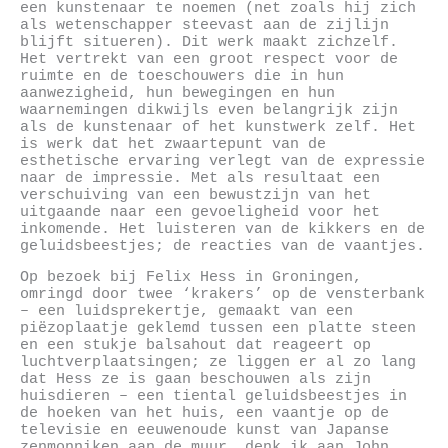
een kunstenaar te noemen (net zoals hij zich
als wetenschapper steevast aan de zijlijn
blijft situeren). Dit werk maakt zichzelf.
Het vertrekt van een groot respect voor de
ruimte en de toeschouwers die in hun
aanwezigheid, hun bewegingen en hun
waarnemingen dikwijls even belangrijk zijn
als de kunstenaar of het kunstwerk zelf. Het
is werk dat het zwaartepunt van de
esthetische ervaring verlegt van de expressie
naar de impressie. Met als resultaat een
verschuiving van een bewustzijn van het
uitgaande naar een gevoeligheid voor het
inkomende. Het luisteren van de kikkers en de
geluidsbeestjes; de reacties van de vaantjes.
Op bezoek bij Felix Hess in Groningen,
omringd door twee ‘krakers’ op de vensterbank
– een luidsprekertje, gemaakt van een
piëzoplaatje geklemd tussen een platte steen
en een stukje balsahout dat reageert op
luchtverplaatsingen; ze liggen er al zo lang
dat Hess ze is gaan beschouwen als zijn
huisdieren – een tiental geluidsbeestjes in
de hoeken van het huis, een vaantje op de
televisie en eeuwenoude kunst van Japanse
zenmonniken aan de muur, denk ik aan John