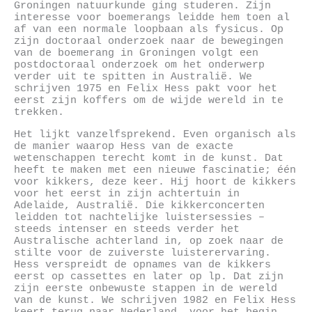
Groningen natuurkunde ging studeren. Zijn
interesse voor boemerangs leidde hem toen al
af van een normale loopbaan als fysicus. Op
zijn doctoraal onderzoek naar de bewegingen
van de boemerang in Groningen volgt een
postdoctoraal onderzoek om het onderwerp
verder uit te spitten in Australië. We
schrijven 1975 en Felix Hess pakt voor het
eerst zijn koffers om de wijde wereld in te
trekken.
Het lijkt vanzelfsprekend. Even organisch als
de manier waarop Hess van de exacte
wetenschappen terecht komt in de kunst. Dat
heeft te maken met een nieuwe fascinatie; één
voor kikkers, deze keer. Hij hoort de kikkers
voor het eerst in zijn achtertuin in
Adelaide, Australië. Die kikkerconcerten
leidden tot nachtelijke luistersessies –
steeds intenser en steeds verder het
Australische achterland in, op zoek naar de
stilte voor de zuiverste luisterervaring.
Hess verspreidt de opnames van de kikkers
eerst op cassettes en later op lp. Dat zijn
zijn eerste onbewuste stappen in de wereld
van de kunst. We schrijven 1982 en Felix Hess