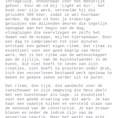
infrageluid, onhoorbaar voor het menselijk
gehoor. Voor de cd bij ‘Light as Air’, het
boek over zijn werk, versnelde hij die
geluiden 360 keer, zodat ze wel hoorbaar
werden. Op deze cd hoor je krakerige
geluidjes van duizenden deuren die tegelijk
opengaan aan het begin van de dag,
vliegtuigen die overvliegen en zelfs het
duwen van de oceaan, mijlen hiervandaan. Door
een dag te comprimeren tot vier minuten
ontstaat een geheel eigen ritme. Dat ritme is
essentieel voor een goed begrip van Hess’
werk. Het is het ritme van de wetenschapper
aan de zijlijn, van de buitenstaander in de
kunst, die niet hoeft te leven van zijn
creaties, niet hoeft te presteren onder druk,
zich kan veroorloven bestaand werk opnieuw te
maken en gedane zaken verder uit te puren.
Dat ritme, die tijd, die aandacht voor de
toeschouwer en zijn omgeving die Hess deelt
met een kunstenaar als Cage, is essentieel
voor een goede ervaring van dit werk. Je kan
naar een vaantje kijken en versteld staan van
de eenvoud van de constructie. Je kan ernaar
blazen en onder de indruk zijn van de
gevoelige reactie. Maar het werkt pas echt