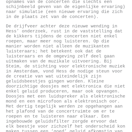
opnames van de concerten die slechts een
schijnbeeld geven van de eigenlijke ervaring)
naar simulatie (een nieuwe ervaring die zich
in de plaats zet van de concerten).
De drijfveer achter deze nieuwe wending in
Hess’ onderzoek, rust in de vaststelling dat
de kikkers tijdens de concerten niet enkel
roepen, maar meer nog luisteren. Op die
manier worden niet alleen de muzikanten
luisteraars; het betekent ook dat de
luisteraars en de omgeving zelf deel gaan
uitmaken van de muzikale uitvoering. Bij
Steim, de stichting voor elektronische muziek
in Amsterdam, vond Hess de nodige steun voor
de creatie van wat uiteindelijk zijn
geluidsbeestjes gingen worden. Kleine
doorzichtige doosjes met elektronica die niet
enkel geluid produceren, maar ook opvangen.
Doosjes met een luidspreker als elektronische
mond en een microfoon als elektronisch oor.
Met dertig tegelijk werden ze opgehangen aan
het plafond van de concertruimte om er te
roepen en te luisteren naar elkaar. Een
ingebouwde geluidsfilter zorgde ervoor dat
elk beestje voor zichzelf het onderscheid kon
maken tussen een ‘goed’ geluid afkomstig van