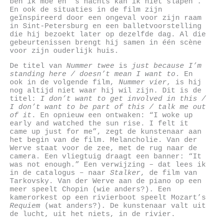
ben ik moe en ’s nachts kan ik niet slapen”.
En ook de situaties in de film zijn
geïnspireerd door een ongeval voor zijn raam
in Sint-Petersburg en een balletvoorstelling
die hij bezoekt later op dezelfde dag. Al die
gebeurtenissen brengt hij samen in één scène
voor zijn ouderlijk huis.
De titel van
Nummer twee
is
just because I’m
standing here / doesn’t mean I want to
. En
ook in de volgende film,
Nummer vier
, is hij
nog altijd niet waar hij wil zijn. Dit is de
titel:
I don’t want to get involved in this /
I don’t want to be part of this / talk me out
of it
. En opnieuw een ontwaken: “I woke up
early and watched the sun rise. I felt it
came up just for me”, zegt de kunstenaar aan
het begin van de film. Melancholie. Van der
Werve staat voor de zee, met de rug naar de
camera. Een vliegtuig draagt een banner: “It
was not enough.” Een verwijzing – dat lees ik
in de catalogus – naar
Stalker
, de film van
Tarkovsky. Van der Werve aan de piano op een
meer speelt Chopin (wie anders?). Een
kamerorkest op een rivierboot speelt Mozart’s
Requiem
(wat anders?). De kunstenaar valt uit
de lucht, uit het niets, in de rivier.