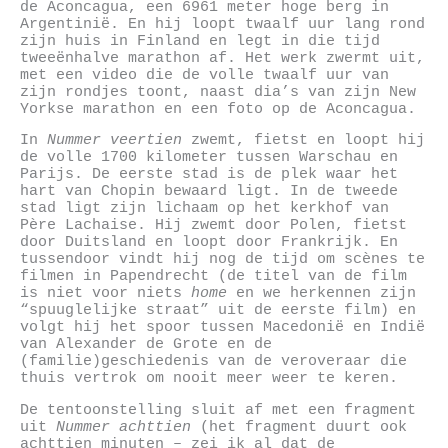
de Aconcagua, een 6961 meter hoge berg in
Argentinië. En hij loopt twaalf uur lang rond
zijn huis in Finland en legt in die tijd
tweeënhalve marathon af. Het werk zwermt uit,
met een video die de volle twaalf uur van
zijn rondjes toont, naast dia’s van zijn New
Yorkse marathon en een foto op de Aconcagua.
In
Nummer veertien
zwemt, fietst en loopt hij
de volle 1700 kilometer tussen Warschau en
Parijs. De eerste stad is de plek waar het
hart van Chopin bewaard ligt. In de tweede
stad ligt zijn lichaam op het kerkhof van
Père Lachaise. Hij zwemt door Polen, fietst
door Duitsland en loopt door Frankrijk. En
tussendoor vindt hij nog de tijd om scènes te
filmen in Papendrecht (de titel van de film
is niet voor niets
home
en we herkennen zijn
“spuuglelijke straat” uit de eerste film) en
volgt hij het spoor tussen Macedonië en Indië
van Alexander de Grote en de
(familie)geschiedenis van de veroveraar die
thuis vertrok om nooit meer weer te keren.
De tentoonstelling sluit af met een fragment
uit
Nummer achttien
(het fragment duurt ook
achttien minuten – zei ik al dat de