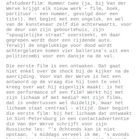
afstudeerfilm:
Nummer twee
(ja, bij Van der
Werve krijgt elk nieuw werk – film, boek,
partituur – een nummer, gevolgd door een
titel). Het begint met een ongeluk, en wel
van de kunstenaar zelf die achterwaarts, voor
de deur van zijn geboortehuis, zijn
“spuuglelijke straat” oversteekt, en daar
gegrepen wordt door een rijdende auto.
Terwijl de ongelukkige voor dood wordt
achtergelaten komen vier ballerina’s uit een
politiecombi voor een dansje na de val.
Die eerste film is een ontwaken. Dat gaat
niet enkel over de shock bij de kijker na de
aanrijding. Voor Van der Werve is het een
antwoord op de vraag die hij toen te veel
kreeg over wat hij eigenlijk maakt: is het
een performance of een film? Werkt hij met
zijn lichaam of met media? Het zijn films,
dat is ondertussen wel duidelijk, maar het
lichaam staat centraal – altijd. Daar begint
die eerste film: bij het lichaam dat ontwaakt
in Sint-Petersburg in een contactadvertentie
die Van der Werve schrijft voor zijn
Russische les: “’s Ochtends kan ik niet
opstaan, ’s middags verveel ik me, ’s avonds