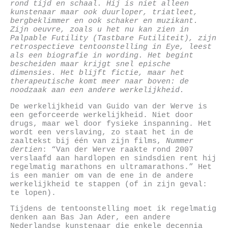
rond tijd en schaal. Hij is niet alleen
kunstenaar maar ook duurloper, triatleet,
bergbeklimmer en ook schaker en muzikant.
Zijn oeuvre, zoals u het nu kan zien in
Palpable Futility (Tastbare Futiliteit), zijn
retrospectieve tentoonstelling in Eye, leest
als een biografie in wording. Het begint
bescheiden maar krijgt snel epische
dimensies. Het blijft fictie, maar het
therapeutische komt meer naar boven: de
noodzaak aan een andere werkelijkheid.
De werkelijkheid van Guido van der Werve is
een geforceerde werkelijkheid. Niet door
drugs, maar wel door fysieke inspanning. Het
wordt een verslaving, zo staat het in de
zaaltekst bij één van zijn films,
Nummer
dertien
: “Van der Werve raakte rond 2007
verslaafd aan hardlopen en sindsdien rent hij
regelmatig marathons en ultramarathons.” Het
is een manier om van de ene in de andere
werkelijkheid te stappen (of in zijn geval:
te lopen).
Tijdens de tentoonstelling moet ik regelmatig
denken aan Bas Jan Ader, een andere
Nederlandse kunstenaar die enkele decennia