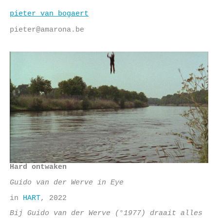
Skip
to
pieter van bogaert
content
pieter@amarona.be
Hard ontwaken
Guido van der Werve in Eye
in
HART
, 2022
Bij Guido van der Werve (°1977) draait alles