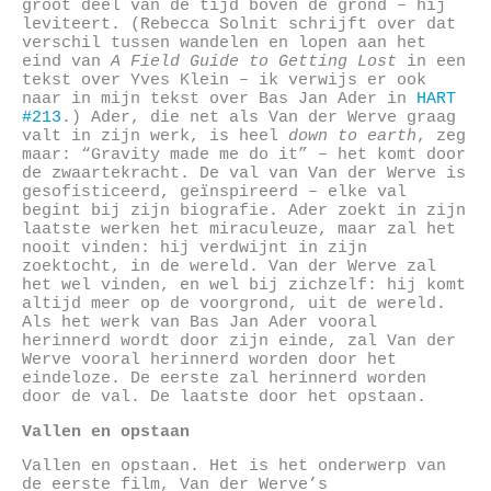
groot deel van de tijd boven de grond – hij
leviteert. (Rebecca Solnit schrijft over dat
verschil tussen wandelen en lopen aan het
eind van
A Field Guide to Getting Lost
in een
tekst over Yves Klein – ik verwijs er ook
naar in mijn tekst over Bas Jan Ader in
HART
#213
.) Ader, die net als Van der Werve graag
valt in zijn werk, is heel
down to earth
, zeg
maar: “Gravity made me do it” – het komt door
de zwaartekracht. De val van Van der Werve is
gesofisticeerd, geïnspireerd – elke val
begint bij zijn biografie. Ader zoekt in zijn
laatste werken het miraculeuze, maar zal het
nooit vinden: hij verdwijnt in zijn
zoektocht, in de wereld. Van der Werve zal
het wel vinden, en wel bij zichzelf: hij komt
altijd meer op de voorgrond, uit de wereld.
Als het werk van Bas Jan Ader vooral
herinnerd wordt door zijn einde, zal Van der
Werve vooral herinnerd worden door het
eindeloze. De eerste zal herinnerd worden
door de val. De laatste door het opstaan.
Vallen en opstaan
Vallen en opstaan. Het is het onderwerp van
de eerste film, Van der Werve’s