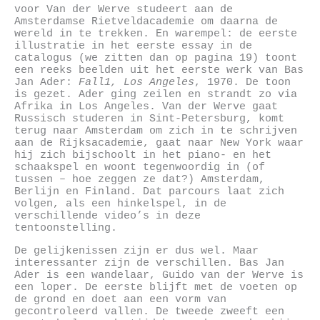
voor Van der Werve studeert aan de
Amsterdamse Rietveldacademie om daarna de
wereld in te trekken. En warempel: de eerste
illustratie in het eerste essay in de
catalogus (we zitten dan op pagina 19) toont
een reeks beelden uit het eerste werk van Bas
Jan Ader:
Fall1, Los Angeles
, 1970. De toon
is gezet. Ader ging zeilen en strandt zo via
Afrika in Los Angeles. Van der Werve gaat
Russisch studeren in Sint-Petersburg, komt
terug naar Amsterdam om zich in te schrijven
aan de Rijksacademie, gaat naar New York waar
hij zich bijschoolt in het piano- en het
schaakspel en woont tegenwoordig in (of
tussen – hoe zeggen ze dat?) Amsterdam,
Berlijn en Finland. Dat parcours laat zich
volgen, als een hinkelspel, in de
verschillende video’s in deze
tentoonstelling.
De gelijkenissen zijn er dus wel. Maar
interessanter zijn de verschillen. Bas Jan
Ader is een wandelaar, Guido van der Werve is
een loper. De eerste blijft met de voeten op
de grond en doet aan een vorm van
gecontroleerd vallen. De tweede zweeft een