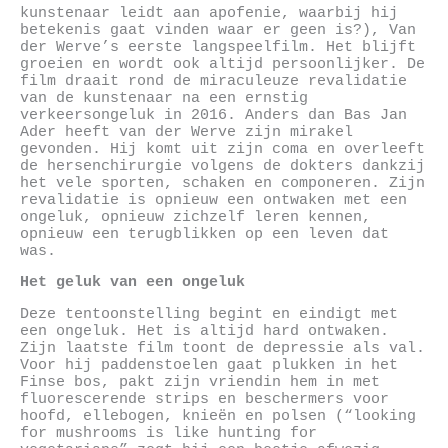
kunstenaar leidt aan apofenie, waarbij hij
betekenis gaat vinden waar er geen is?), Van
der Werve’s eerste langspeelfilm. Het blijft
groeien en wordt ook altijd persoonlijker. De
film draait rond de miraculeuze revalidatie
van de kunstenaar na een ernstig
verkeersongeluk in 2016. Anders dan Bas Jan
Ader heeft van der Werve zijn mirakel
gevonden. Hij komt uit zijn coma en overleeft
de hersenchirurgie volgens de dokters dankzij
het vele sporten, schaken en componeren. Zijn
revalidatie is opnieuw een ontwaken met een
ongeluk, opnieuw zichzelf leren kennen,
opnieuw een terugblikken op een leven dat
was.
Het geluk van een ongeluk
Deze tentoonstelling begint en eindigt met
een ongeluk. Het is altijd hard ontwaken.
Zijn laatste film toont de depressie als val.
Voor hij paddenstoelen gaat plukken in het
Finse bos, pakt zijn vriendin hem in met
fluorescerende strips en beschermers voor
hoofd, ellebogen, knieën en polsen (“looking
for mushrooms is like hunting for