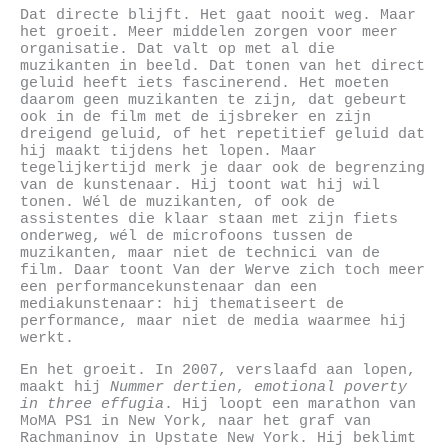
Dat directe blijft. Het gaat nooit weg. Maar
het groeit. Meer middelen zorgen voor meer
organisatie. Dat valt op met al die
muzikanten in beeld. Dat tonen van het direct
geluid heeft iets fascinerend. Het moeten
daarom geen muzikanten te zijn, dat gebeurt
ook in de film met de ijsbreker en zijn
dreigend geluid, of het repetitief geluid dat
hij maakt tijdens het lopen. Maar
tegelijkertijd merk je daar ook de begrenzing
van de kunstenaar. Hij toont wat hij wil
tonen. Wél de muzikanten, of ook de
assistentes die klaar staan met zijn fiets
onderweg, wél de microfoons tussen de
muzikanten, maar niet de technici van de
film. Daar toont Van der Werve zich toch meer
een performancekunstenaar dan een
mediakunstenaar: hij thematiseert de
performance, maar niet de media waarmee hij
werkt.
En het groeit. In 2007, verslaafd aan lopen,
maakt hij
Nummer dertien
,
emotional poverty
in three effugia
. Hij loopt een marathon van
MoMA PS1 in New York, naar het graf van
Rachmaninov in Upstate New York. Hij beklimt