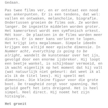
Gedaan.
Pas twee films ver, en er ontstaat een nood
aan ankerpunten. Er is een tendens, dat wel:
vallen en ontwaken, melancholie, biografie.
Ondertussen groeien de films ook. Ze worden
langer. De ingezette middelen worden groter.
Het kamerorkest wordt een symfonisch orkest.
Mét koor. De plaatsen in de films worden meer
divers. Er is meer kans verloren te lopen.
Het krijgt iets megalomaan. Simpele ideeën
krijgen een altijd meer epische dimensie. In
Nummer acht
,
everything is going to be
alright
, wandelt de kunstenaar over het ijs,
gevolgd door een enorme ijsbreker. Hij loopt
een beetje wankel, is schijnbaar vermoeid, en
ik wacht eigenlijk op het moment dat hij valt
(wat natuurlijk niet gebeurt: dat weet ik al
als ik de titel lees). Hij speelt met
dimensies. Die kleine figuur voor die grote
boot. De traagheid zorgt voor spanning. Het
geluid geeft het iets dreigend. Het is heel
simpel. Heel direct. Hij noemt het zijn
hitsingle.
Het groeit