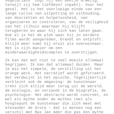
vegetarians” zegt hij een beetje afwezig,
terwijl zij hem liefdevol inpakt). Voor het
geval. Het is het voorlopige einde van een
lange cyclus van uitputting en uithouding,
van doorzetten en hulpeloosheid, van
organiseren en controleren, van de veiligheid
van het (t)huis waarnaar hij blijft
terugkeren en waar hij zich kan laten gaan.
Ook al is het de plek waar hij in eerdere
films wordt aangereden, brandt en ontploft.
Altijd weer komt hij eruit als overwinnaar.
Het is zijn manier om een
minderwaardigheidscomplex te overstijgen.
Ik kan dat met niet te veel moeite allemaal
begrijpen. Ik kan dat allemaal duiden. Maar
ik mis het simpele, de verstilling uit het
vroege werk. Het narratief wordt geforceerd.
Het verdwijnt in het epische. Tegelijkertijd
verkleint ook de omgeving: de kunstenaar
trekt zich altijd meer terug uit de wereld,
de ecologie, en verzandt in de biografie, de
psychologie. Het abstracte wordt concreet, en
wel als mythe onder de mythes (met als
hoogtepunt de kunstenaar die zich meet met
Alexander de Grote – dat is meteen nog een
verschil met Bas Jan Ader die pas een mythe