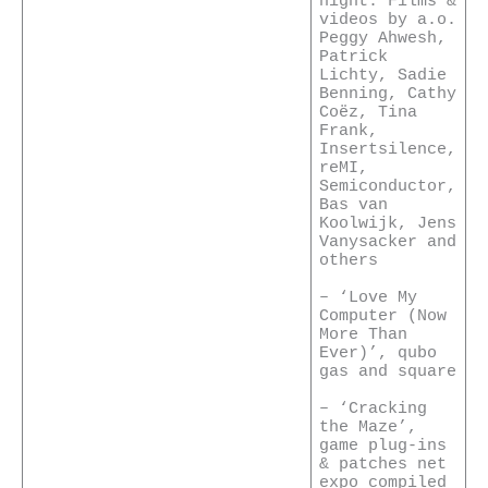
night: Films &
videos by a.o.
Peggy Ahwesh,
Patrick
Lichty, Sadie
Benning, Cathy
Coëz, Tina
Frank,
Insertsilence,
reMI,
Semiconductor,
Bas van
Koolwijk, Jens
Vanysacker and
others
– ‘Love My
Computer (Now
More Than
Ever)’, qubo
gas and square
– ‘Cracking
the Maze’,
game plug-ins
& patches net
expo compiled