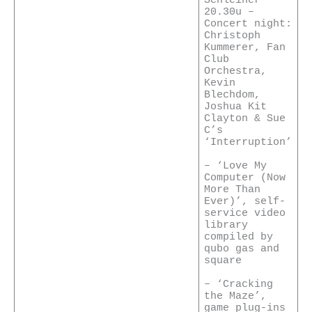
20.30u –
Concert night:
Christoph
Kummerer, Fan
Club
Orchestra,
Kevin
Blechdom,
Joshua Kit
Clayton & Sue
C’s
‘Interruption’
– ‘Love My
Computer (Now
More Than
Ever)’, self-
service video
library
compiled by
qubo gas and
square
– ‘Cracking
the Maze’,
game plug-ins