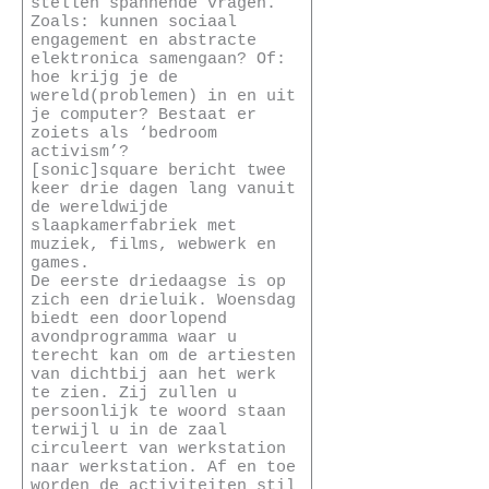
stellen spannende vragen.
Zoals: kunnen sociaal
engagement en abstracte
elektronica samengaan? Of:
hoe krijg je de
wereld(problemen) in en uit
je computer? Bestaat er
zoiets als ‘bedroom
activism’?
[sonic]square bericht twee
keer drie dagen lang vanuit
de wereldwijde
slaapkamerfabriek met
muziek, films, webwerk en
games.
De eerste driedaagse is op
zich een drieluik. Woensdag
biedt een doorlopend
avondprogramma waar u
terecht kan om de artiesten
van dichtbij aan het werk
te zien. Zij zullen u
persoonlijk te woord staan
terwijl u in de zaal
circuleert van werkstation
naar werkstation. Af en toe
worden de activiteiten stil