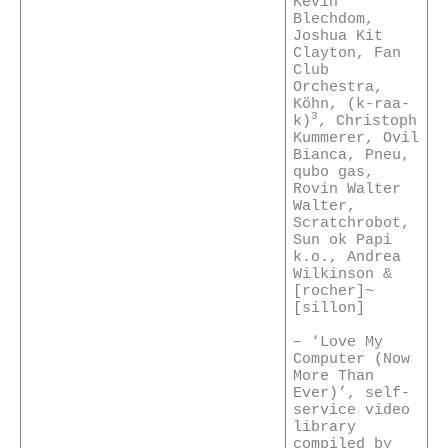
Kevin
Blechdom,
Joshua Kit
Clayton, Fan
Club
Orchestra,
Köhn, (k-raa-
3
k)
, Christoph
Kummerer, Ovil
Bianca, Pneu,
qubo gas,
Rovin Walter
Walter,
Scratchrobot,
Sun ok Papi
k.o., Andrea
Wilkinson &
[rocher]~
[sillon]
– ‘Love My
Computer (Now
More Than
Ever)’, self-
service video
library
compiled by