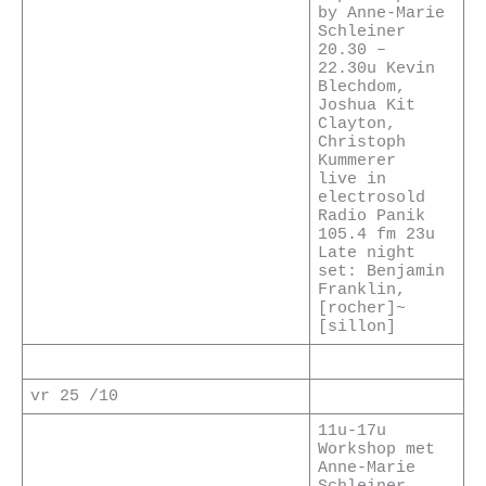
by Anne-Marie
Schleiner
20.30 –
22.30u Kevin
Blechdom,
Joshua Kit
Clayton,
Christoph
Kummerer
live in
electrosold
Radio Panik
105.4 fm 23u
Late night
set: Benjamin
Franklin,
[rocher]~
[sillon]
vr 25 /10
11u-17u
Workshop met
Anne-Marie
Schleiner