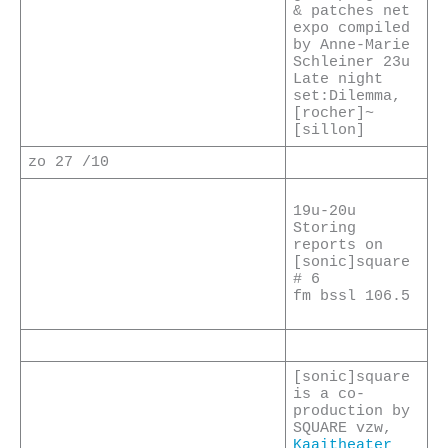
& patches net
expo compiled
by Anne-Marie
Schleiner 23u
Late night
set:Dilemma,
[rocher]~
[sillon]
zo 27 /10
19u-20u
Storing
reports on
[sonic]square
# 6
fm bssl 106.5
[sonic]square
is a co-
production by
SQUARE vzw,
Kaaitheater