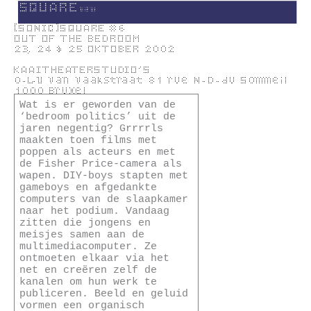
Skip
to
content
Wat is er geworden van de
‘bedroom politics’ uit de
jaren negentig? Grrrrls
maakten toen films met
poppen als acteurs en met
de Fisher Price-camera als
wapen. DIY-boys stapten met
gameboys en afgedankte
computers van de slaapkamer
naar het podium. Vandaag
zitten die jongens en
meisjes samen aan de
multimediacomputer. Ze
ontmoeten elkaar via het
net en creëren zelf de
kanalen om hun werk te
publiceren. Beeld en geluid
vormen een organisch