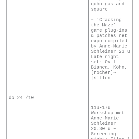
qubo gas and
square
– ‘Cracking
the Maze’,
game plug-ins
& patches net
expo compiled
by Anne-Marie
Schleiner 23 u
Late night
set: Ovil
Bianca, Köhn,
[rocher]~
[sillon]
do 24 /10
11u-17u
Workshop met
Anne-Marie
Schleiner
20.30 u –
Screening