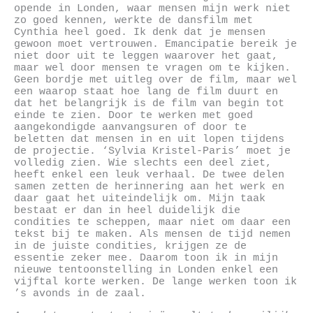
opende in Londen, waar mensen mijn werk niet
zo goed kennen, werkte de dansfilm met
Cynthia heel goed. Ik denk dat je mensen
gewoon moet vertrouwen. Emancipatie bereik je
niet door uit te leggen waarover het gaat,
maar wel door mensen te vragen om te kijken.
Geen bordje met uitleg over de film, maar wel
een waarop staat hoe lang de film duurt en
dat het belangrijk is de film van begin tot
einde te zien. Door te werken met goed
aangekondigde aanvangsuren of door te
beletten dat mensen in en uit lopen tijdens
de projectie. ‘Sylvia Kristel-Paris’ moet je
volledig zien. Wie slechts een deel ziet,
heeft enkel een leuk verhaal. De twee delen
samen zetten de herinnering aan het werk en
daar gaat het uiteindelijk om. Mijn taak
bestaat er dan in heel duidelijk die
condities te scheppen, maar niet om daar een
tekst bij te maken. Als mensen de tijd nemen
in de juiste condities, krijgen ze de
essentie zeker mee. Daarom toon ik in mijn
nieuwe tentoonstelling in Londen enkel een
vijftal korte werken. De lange werken toon ik
’s avonds in de zaal.