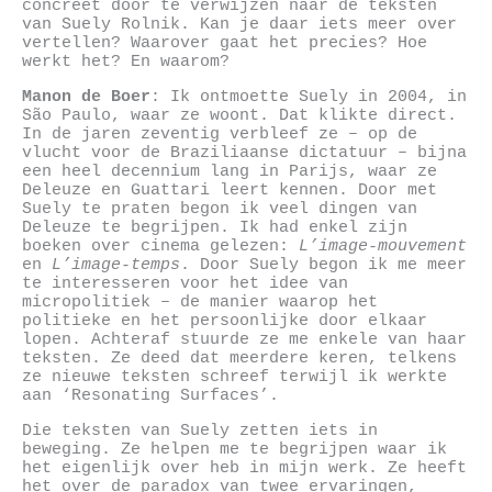
concreet door te verwijzen naar de teksten
van Suely Rolnik. Kan je daar iets meer over
vertellen? Waarover gaat het precies? Hoe
werkt het? En waarom?
Manon de Boer
: Ik ontmoette Suely in 2004, in
São Paulo, waar ze woont. Dat klikte direct.
In de jaren zeventig verbleef ze – op de
vlucht voor de Braziliaanse dictatuur – bijna
een heel decennium lang in Parijs, waar ze
Deleuze en Guattari leert kennen. Door met
Suely te praten begon ik veel dingen van
Deleuze te begrijpen. Ik had enkel zijn
boeken over cinema gelezen:
L’image-mouvement
en
L’image-temps
. Door Suely begon ik me meer
te interesseren voor het idee van
micropolitiek – de manier waarop het
politieke en het persoonlijke door elkaar
lopen. Achteraf stuurde ze me enkele van haar
teksten. Ze deed dat meerdere keren, telkens
ze nieuwe teksten schreef terwijl ik werkte
aan ‘Resonating Surfaces’.
Die teksten van Suely zetten iets in
beweging. Ze helpen me te begrijpen waar ik
het eigenlijk over heb in mijn werk. Ze heeft
het over de paradox van twee ervaringen,