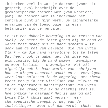
Ik herken veel in wat je daarnet (voor dit
gesprek, pvb) beschrijft over de
geëmancipeerde toeschouwer (van Rancière,
pvb). De toeschouwer is inderdaad het
centrale punt in mijn werk. De lichamelijke
ervaring van de toeschouwer is even
belangrijk als de mentale.
Er zit een dubbele beweging in de teksten van
Suely. Ze neemt de lezer graag bij de hand en
wordt zelf graag bij de hand genomen – ik
denk aan de rol van Deleuze, die van Lygia
Clark – om die hand vervolgens los te laten.
Dat heeft ook te maken met dat idee van
emancipatie: bij de hand nemen – mancipare –
en weer loslaten – e-mancipare. Het zit
eigenlijk ook in haar manier van schrijven:
hoe ze dingen concreet maakt en ze vervolgens
weer laat oplossen in de omgeving. Het thema
keert terug in het vitalisme van Deleuze en
in de “spectators participation” van Lygia
Clark. De vraag die ik me daarbij stel is:
hoe ontkom je daaraan? Het is daarom dat
Lygia Clark thuis gaat werken – een
therapeutische beweging, weg van de
instellingen – maar ook dan wordt ‘thuis’ een