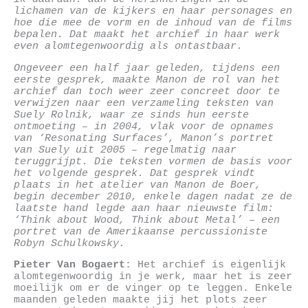
lichamen van de kijkers en haar personages en
hoe die mee de vorm en de inhoud van de films
bepalen. Dat maakt het archief in haar werk
even alomtegenwoordig als ontastbaar.
Ongeveer een half jaar geleden, tijdens een
eerste gesprek, maakte Manon de rol van het
archief dan toch weer zeer concreet door te
verwijzen naar een verzameling teksten van
Suely Rolnik, waar ze sinds hun eerste
ontmoeting – in 2004, vlak voor de opnames
van ‘Resonating Surfaces’, Manon’s portret
van Suely uit 2005 – regelmatig naar
teruggrijpt. Die teksten vormen de basis voor
het volgende gesprek. Dat gesprek vindt
plaats in het atelier van Manon de Boer,
begin december 2010, enkele dagen nadat ze de
laatste hand legde aan haar nieuwste film:
‘Think about Wood, Think about Metal’ – een
portret van de Amerikaanse percussioniste
Robyn Schulkowsky.
Pieter Van Bogaert
: Het archief is eigenlijk
alomtegenwoordig in je werk, maar het is zeer
moeilijk om er de vinger op te leggen. Enkele
maanden geleden maakte jij het plots zeer