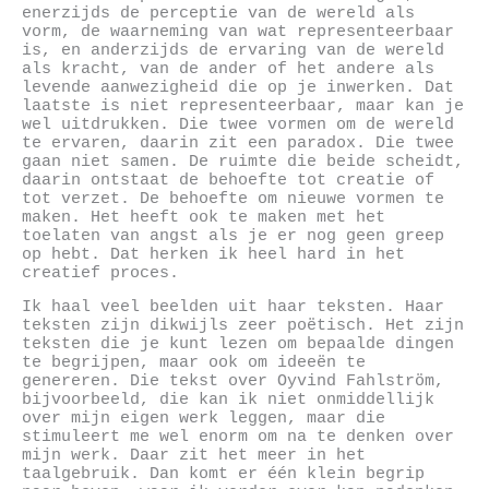
enerzijds de perceptie van de wereld als
vorm, de waarneming van wat representeerbaar
is, en anderzijds de ervaring van de wereld
als kracht, van de ander of het andere als
levende aanwezigheid die op je inwerken. Dat
laatste is niet representeerbaar, maar kan je
wel uitdrukken. Die twee vormen om de wereld
te ervaren, daarin zit een paradox. Die twee
gaan niet samen. De ruimte die beide scheidt,
daarin ontstaat de behoefte tot creatie of
tot verzet. De behoefte om nieuwe vormen te
maken. Het heeft ook te maken met het
toelaten van angst als je er nog geen greep
op hebt. Dat herken ik heel hard in het
creatief proces.
Ik haal veel beelden uit haar teksten. Haar
teksten zijn dikwijls zeer poëtisch. Het zijn
teksten die je kunt lezen om bepaalde dingen
te begrijpen, maar ook om ideeën te
genereren. Die tekst over Oyvind Fahlström,
bijvoorbeeld, die kan ik niet onmiddellijk
over mijn eigen werk leggen, maar die
stimuleert me wel enorm om na te denken over
mijn werk. Daar zit het meer in het
taalgebruik. Dan komt er één klein begrip