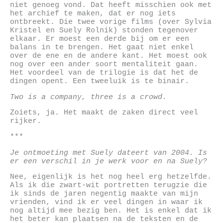
niet genoeg vond. Dat heeft misschien ook met
het archief te maken, dat er nog iets
ontbreekt. Die twee vorige films (over Sylvia
Kristel en Suely Rolnik) stonden tegenover
elkaar. Er moest een derde bij om er een
balans in te brengen. Het gaat niet enkel
over de ene en de andere kant. Het moest ook
nog over een ander soort mentaliteit gaan.
Het voordeel van de trilogie is dat het de
dingen opent. Een tweeluik is te binair.
Two is a company, three is a crowd.
Zoiets, ja. Het maakt de zaken direct veel
rijker.
***
Je ontmoeting met Suely dateert van 2004. Is
er een verschil in je werk voor en na Suely?
Nee, eigenlijk is het nog heel erg hetzelfde.
Als ik die zwart-wit portretten terugzie die
ik sinds de jaren negentig maakte van mijn
vrienden, vind ik er veel dingen in waar ik
nog altijd mee bezig ben. Het is enkel dat ik
het beter kan plaatsen na de teksten en de