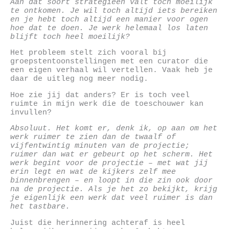
Aan dat soort strategieën valt toch moeilijk
te ontkomen. Je wil toch altijd iets bereiken
en je hebt toch altijd een manier voor ogen
hoe dat te doen. Je werk helemaal los laten
blijft toch heel moeilijk?
Het probleem stelt zich vooral bij
groepstentoonstellingen met een curator die
een eigen verhaal wil vertellen. Vaak heb je
daar de uitleg nog meer nodig.
Hoe zie jij dat anders? Er is toch veel
ruimte in mijn werk die de toeschouwer kan
invullen?
Absoluut. Het komt er, denk ik, op aan om het
werk ruimer te zien dan de twaalf of
vijfentwintig minuten van de projectie;
ruimer dan wat er gebeurt op het scherm. Het
werk begint voor de projectie – met wat jij
erin legt en wat de kijkers zelf mee
binnenbrengen – en loopt in die zin ook door
na de projectie. Als je het zo bekijkt, krijg
je eigenlijk een werk dat veel ruimer is dan
het tastbare.
Juist die herinnering achteraf is heel