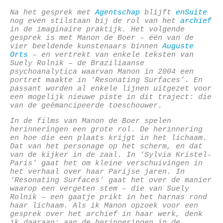
Na het gesprek met
Agentschap
blijft
enSuite
nog even stilstaan bij de rol van het
archief
in de imaginaire praktijk. Het volgende
gesprek is met Manon de Boer – één van de
vier beeldende kunstenaars binnen
Auguste
Orts
– en vertrekt van enkele teksten van
Suely Rolnik – de Braziliaanse
psychoanalytica waarvan Manon in 2004 een
portret maakte in ‘Resonating Surfaces’. En
passant worden al enkele lijnen uitgezet voor
een mogelijk nieuwe piste in dit traject: die
van de geëmancipeerde toeschouwer.
In de films van Manon de Boer spelen
herinneringen een grote rol. De herinnering
en hoe die een plaats krijgt in het lichaam.
Dat van het personage op het scherm, en dat
van de kijker in de zaal. In ‘Sylvia Kristel-
Paris’ gaat het om kleine verschuivingen in
het verhaal over haar Parijse jaren. In
‘Resonating Surfaces’ gaat het over de manier
waarop een vergeten stem – die van Suely
Rolnik – een gaatje prikt in het harnas rond
haar lichaam. Als ik Manon opzoek voor een
gesprek over het archief in haar werk, denk
ik daaraan: aan de herinneringen in de