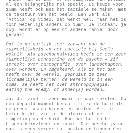
al een belangrijke rol speelt. De keuze voor
16mm heeft ook met het tactiele te maken; met
de tekstuur van het beeld. Een werk als
‘Attica’ op video, dat werkt wel, maar het is
toch wezenlijk anders op 16mm. Je lichaam, je
oog, wordt er op een of andere manier door
geraakt.
Dat is natuurlijk zeer verwant aan de
ruimtelijkheid en het tactiele bij Suely
Rolnik. Als psychoanalytica heeft ze een zeer
ruimtelijke benadering van de psyche – zij
spreekt over cartografie, over landschappen,
over worden. En omgekeerd, als ze het dan
heeft over de wereld, gebruikt ze zeer
lichamelijke termen: de wereld is in een
coma; ze heeft het over anthropophagie:
eating the enemy, of ander(s) worden…
Ja, dat vind ik zeer mooi in haar teksten. Op
een bepaald moment beschrijft ze de huid als
de grens tussen binnen en buiten. Als je
beter kijkt, zie je de plooien of de
rimpeling op de huid. Hoe het buiten het
binnen beïnvloedt en raakt. Die beschrijving
gaat steeds verder tot buiten en binnen één