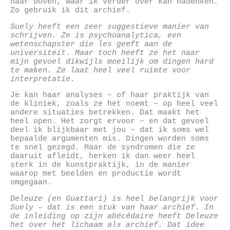
naar boven, waar ik verder over kan nadenken.
Zo gebruik ik dit archief.
Suely heeft een zeer suggestieve manier van
schrijven. Ze is psychoanalytica, een
wetenschapster die les geeft aan de
universiteit. Maar toch heeft ze het naar
mijn gevoel dikwijls moeilijk om dingen hard
te maken. Ze laat heel veel ruimte voor
interpretatie.
Je kan haar analyses – of haar praktijk van
de kliniek, zoals ze het noemt – op heel veel
andere situaties betrekken. Dat maakt het
heel open. Het zorgt ervoor – en dat gevoel
deel ik blijkbaar met jou – dat ik soms wel
bepaalde argumenten mis. Dingen worden soms
te snel gezegd. Maar de syndromen die ze
daaruit afleidt, herken ik dan weer heel
sterk in de kunstpraktijk, in de manier
waarop met beelden en productie wordt
omgegaan.
Deleuze (en Guattari) is heel belangrijk voor
Suely – dat is een stuk van haar archief. In
de inleiding op zijn abécédaire heeft Deleuze
het over het lichaam als archief. Dat idee