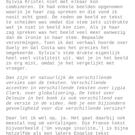
Sylvia Kristel niet met elkaar kon
combineren. Ik had enkele beelden opgenomen
waarin je haar zag spreken en die vond ik
nooit echt goed. De reden om beeld en tekst
te scheiden was omdat die stem iets uitdrukte
wat je niet in beeld kon zien. Als je haar
zag spreken was het beeld veel meer aanwezig
dan de ironie in haar stem. Bepaalde
vervormingen… Toen ik dat verhaal hoorde over
Suely en Gal Costa was het precies het
omgekeerde. Sylvia’s stem drukte eigenlijk
heel veel vitaliteit uit. Wat je in het beeld
zo erg mist, omdat je het vergelijkt met
vroeger.
Dan zijn er natuurlijk de verschillende
versies van de teksten. Verschillende
accenten in verschillende teksten over Lygia
Clark, over globalisering… De tekst over
Deleuze in het boek is ook verschillend van
de versie in de video. Heb je een bijzondere
gevoeligheid voor die verschillende versies?
Daar let ik wel op, ja. Het gaat daarbij ook
meestal nog om vertalingen. Die Franse tekst
bijvoorbeeld (‘Un voyage insolite…’) is bijna
hetzelfde als een latere Engelse tekst