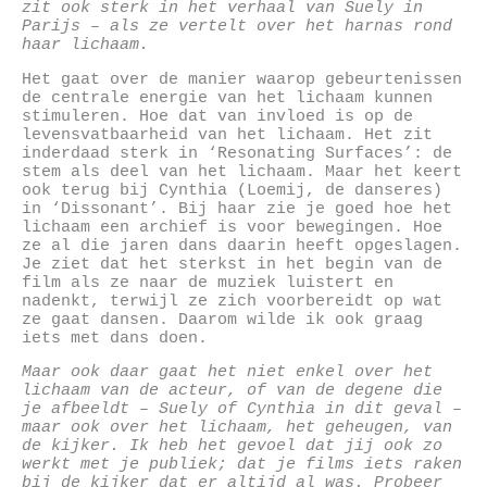
zit ook sterk in het verhaal van Suely in
Parijs – als ze vertelt over het harnas rond
haar lichaam.
Het gaat over de manier waarop gebeurtenissen
de centrale energie van het lichaam kunnen
stimuleren. Hoe dat van invloed is op de
levensvatbaarheid van het lichaam. Het zit
inderdaad sterk in ‘Resonating Surfaces’: de
stem als deel van het lichaam. Maar het keert
ook terug bij Cynthia (Loemij, de danseres)
in ‘Dissonant’. Bij haar zie je goed hoe het
lichaam een archief is voor bewegingen. Hoe
ze al die jaren dans daarin heeft opgeslagen.
Je ziet dat het sterkst in het begin van de
film als ze naar de muziek luistert en
nadenkt, terwijl ze zich voorbereidt op wat
ze gaat dansen. Daarom wilde ik ook graag
iets met dans doen.
Maar ook daar gaat het niet enkel over het
lichaam van de acteur, of van de degene die
je afbeeldt – Suely of Cynthia in dit geval –
maar ook over het lichaam, het geheugen, van
de kijker. Ik heb het gevoel dat jij ook zo
werkt met je publiek; dat je films iets raken
bij de kijker dat er altijd al was. Probeer