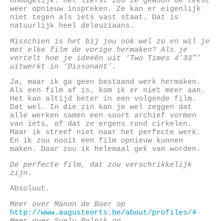
onmogelijk. Het liefst zou ze gewoon de tekst
weer opnieuw inspreken. Ze kan er eigenlijk
niet tegen als iets vast staat. Dat is
natuurlijk heel deleuziaans.
Misschien is het bij jou ook wel zo en wil je
met elke film de vorige hermaken? Als je
vertelt hoe je ideeën uit ‘Two Times 4’33”’
uitwerkt in ‘Dissonant’.
Ja, maar ik ga geen bestaand werk hermaken.
Als een film af is, kom ik er niet meer aan.
Het kan altijd beter in een volgende film.
Dat wel. In die zin kan je wel zeggen dat
alle werken samen een soort archief vormen
van iets, of dat ze ergens rond cirkelen.
Maar ik streef niet naar het perfecte werk.
En ik zou nooit een film opnieuw kunnen
maken. Daar zou ik helemaal gek van worden.
De perfecte film, dat zou verschrikkelijk
zijn.
Absoluut.
Meer over Manon de Boer op
http://www.augusteorts.be/about/profiles/4
Meer over Suely Rolnik op