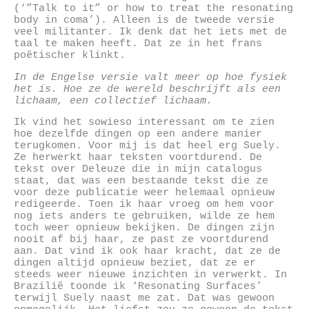
(‘”Talk to it” or how to treat the resonating
body in coma’). Alleen is de tweede versie
veel militanter. Ik denk dat het iets met de
taal te maken heeft. Dat ze in het frans
poëtischer klinkt.
In de Engelse versie valt meer op hoe fysiek
het is. Hoe ze de wereld beschrijft als een
lichaam, een collectief lichaam.
Ik vind het sowieso interessant om te zien
hoe dezelfde dingen op een andere manier
terugkomen. Voor mij is dat heel erg Suely.
Ze herwerkt haar teksten voortdurend. De
tekst over Deleuze die in mijn catalogus
staat, dat was een bestaande tekst die ze
voor deze publicatie weer helemaal opnieuw
redigeerde. Toen ik haar vroeg om hem voor
nog iets anders te gebruiken, wilde ze hem
toch weer opnieuw bekijken. De dingen zijn
nooit af bij haar, ze past ze voortdurend
aan. Dat vind ik ook haar kracht, dat ze de
dingen altijd opnieuw beziet, dat ze er
steeds weer nieuwe inzichten in verwerkt. In
Brazilië toonde ik ‘Resonating Surfaces’
terwijl Suely naast me zat. Dat was gewoon