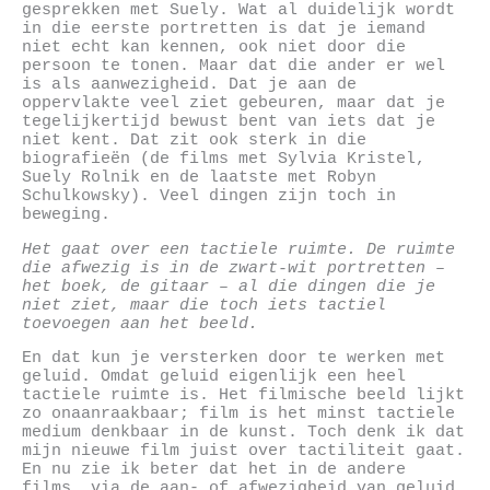
gesprekken met Suely. Wat al duidelijk wordt
in die eerste portretten is dat je iemand
niet echt kan kennen, ook niet door die
persoon te tonen. Maar dat die ander er wel
is als aanwezigheid. Dat je aan de
oppervlakte veel ziet gebeuren, maar dat je
tegelijkertijd bewust bent van iets dat je
niet kent. Dat zit ook sterk in die
biografieën (de films met Sylvia Kristel,
Suely Rolnik en de laatste met Robyn
Schulkowsky). Veel dingen zijn toch in
beweging.
Het gaat over een tactiele ruimte. De ruimte
die afwezig is in de zwart-wit portretten –
het boek, de gitaar – al die dingen die je
niet ziet, maar die toch iets tactiel
toevoegen aan het beeld.
En dat kun je versterken door te werken met
geluid. Omdat geluid eigenlijk een heel
tactiele ruimte is. Het filmische beeld lijkt
zo onaanraakbaar; film is het minst tactiele
medium denkbaar in de kunst. Toch denk ik dat
mijn nieuwe film juist over tactiliteit gaat.
En nu zie ik beter dat het in de andere
films, via de aan- of afwezigheid van geluid,