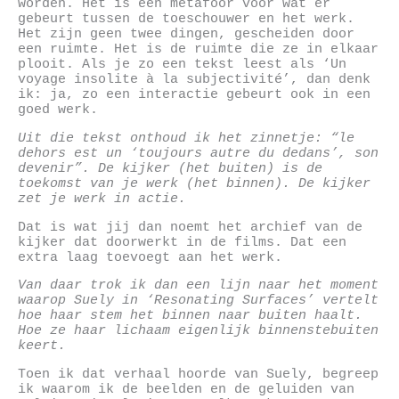
worden. Het is een metafoor voor wat er
gebeurt tussen de toeschouwer en het werk.
Het zijn geen twee dingen, gescheiden door
een ruimte. Het is de ruimte die ze in elkaar
plooit. Als je zo een tekst leest als ‘Un
voyage insolite à la subjectivité’, dan denk
ik: ja, zo een interactie gebeurt ook in een
goed werk.
Uit die tekst onthoud ik het zinnetje: “le
dehors est un ‘toujours autre du dedans’, son
devenir”. De kijker (het buiten) is de
toekomst van je werk (het binnen). De kijker
zet je werk in actie.
Dat is wat jij dan noemt het archief van de
kijker dat doorwerkt in de films. Dat een
extra laag toevoegt aan het werk.
Van daar trok ik dan een lijn naar het moment
waarop Suely in ‘Resonating Surfaces’ vertelt
hoe haar stem het binnen naar buiten haalt.
Hoe ze haar lichaam eigenlijk binnenstebuiten
keert.
Toen ik dat verhaal hoorde van Suely, begreep
ik waarom ik de beelden en de geluiden van