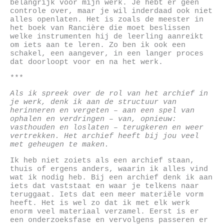
belangrijk voor mijn werk. Je hebt er geen
controle over, maar je wil inderdaad ook niet
alles openlaten. Het is zoals de meester in
het boek van Rancière die moet beslissen
welke instrumenten hij de leerling aanreikt
om iets aan te leren. Zo ben ik ook een
schakel, een aangever, in een langer proces
dat doorloopt voor en na het werk.
***
Als ik spreek over de rol van het archief in
je werk, denk ik aan de structuur van
herinneren en vergeten – aan een spel van
ophalen en verdringen – van, opnieuw:
vasthouden en loslaten – terugkeren en weer
vertrekken. Het archief heeft bij jou veel
met geheugen te maken.
Ik heb niet zoiets als een archief staan,
thuis of ergens anders, waarin ik alles vind
wat ik nodig heb. Bij een archief denk ik aan
iets dat vaststaat en waar je telkens naar
teruggaat. Iets dat een meer materiële vorm
heeft. Het is wel zo dat ik met elk werk
enorm veel materiaal verzamel. Eerst is er
een onderzoeksfase en vervolgens passeren er