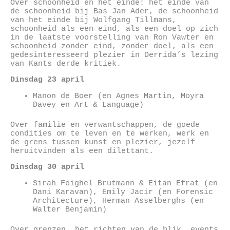
Over schoonheid en het einde: het einde van
de schoonheid bij Bas Jan Ader, de schoonheid
van het einde bij Wolfgang Tillmans,
schoonheid als een eind, als een doel op zich
in de laatste voorstelling van Ron Vawter en
schoonheid zonder eind, zonder doel, als een
gedesinteresseerd plezier in Derrida’s lezing
van Kants derde kritiek.
Dinsdag 23 april
Manon de Boer (en Agnes Martin, Moyra
Davey en Art & Language)
Over familie en verwantschappen, de goede
condities om te leven en te werken, werk en
de grens tussen kunst en plezier, jezelf
heruitvinden als een dilettant.
Dinsdag 30 april
Sirah Foighel Brutmann & Eitan Efrat (en
Dani Karavan), Emily Jacir (en Forensic
Architecture), Herman Asselberghs (en
Walter Benjamin)
Over grenzen, het richten van de blik, events