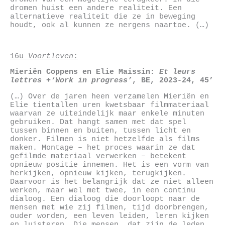
dromen huist een andere realiteit. Een
alternatieve realiteit die ze in beweging
houdt, ook al kunnen ze nergens naartoe. (…)
16u
Voortleven
:
Mieriën Coppens en Elie Maissin:
Et leurs
lettres
+
‘Work in progress’
, BE, 2023-24, 45’
(…) Over de jaren heen verzamelen Mieriën en
Elie tientallen uren kwetsbaar filmmateriaal
waarvan ze uiteindelijk maar enkele minuten
gebruiken. Dat hangt samen met dat spel
tussen binnen en buiten, tussen licht en
donker. Filmen is niet hetzelfde als films
maken. Montage – het proces waarin ze dat
gefilmde materiaal verwerken – betekent
opnieuw positie innemen. Het is een vorm van
herkijken, opnieuw kijken, terugkijken.
Daarvoor is het belangrijk dat ze niet alleen
werken, maar wel met twee, in een continu
dialoog. Een dialoog die doorloopt naar de
mensen met wie zij filmen, tijd doorbrengen,
ouder worden, een leven leiden, leren kijken
en luisteren. Die mensen, dat zijn de leden