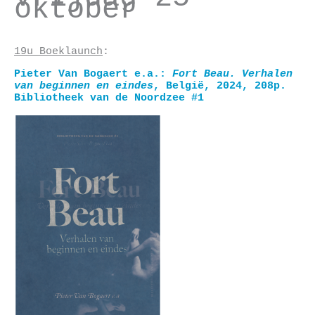
oktober
19u Boeklaunch
:
Pieter Van Bogaert e.a.:
Fort Beau. Verhalen
van beginnen en eindes
, België, 2024, 208p.
Bibliotheek van de Noordzee #1