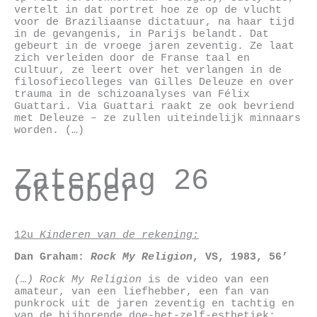
vertelt in dat portret hoe ze op de vlucht
voor de Braziliaanse dictatuur, na haar tijd
in de gevangenis, in Parijs belandt. Dat
gebeurt in de vroege jaren zeventig. Ze laat
zich verleiden door de Franse taal en
cultuur, ze leert over het verlangen in de
filosofiecolleges van Gilles Deleuze en over
trauma in de schizoanalyses van Félix
Guattari. Via Guattari raakt ze ook bevriend
met Deleuze – ze zullen uiteindelijk minnaars
worden. (…)
Zaterdag 26
oktober
12u
Kinderen van de rekening:
Dan Graham
:
Rock My Religion
,
VS,
1983, 56’
(…) Rock My Religion
is de video van een
amateur, van een liefhebber, een fan van
punkrock uit de jaren zeventig en tachtig en
van de bijhorende doe-het-zelf-esthetiek: