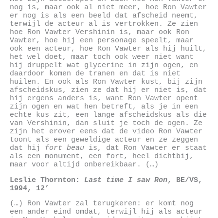
nog is, maar ook al niet meer, hoe Ron Vawter
er nog is als een beeld dat afscheid neemt,
terwijl de acteur al is vertrokken. Ze zien
hoe Ron Vawter Vershinin is, maar ook Ron
Vawter, hoe hij een personage speelt, maar
ook een acteur, hoe Ron Vawter als hij huilt,
het wel doet, maar toch ook weer niet want
hij druppelt wat glycerine in zijn ogen, en
daardoor komen de tranen en dat is niet
huilen. En ook als Ron Vawter kust, bij zijn
afscheidskus, zien ze dat hij er niet is, dat
hij ergens anders is, want Ron Vawter opent
zijn ogen en wat hen betreft, als je in een
echte kus zit, een lange afscheidskus als die
van Vershinin, dan sluit je toch de ogen. Ze
zijn het erover eens dat de video Ron Vawter
toont als een geweldige acteur en ze zeggen
dat hij
fort beau
is, dat Ron Vawter er staat
als een monument, een fort, heel dichtbij,
maar voor altijd onbereikbaar. (…)
Leslie Thornton
:
Last time I saw Ron
, BE/VS,
1994, 12’
(…) Ron Vawter zal terugkeren: er komt nog
een ander eind omdat, terwijl hij als acteur