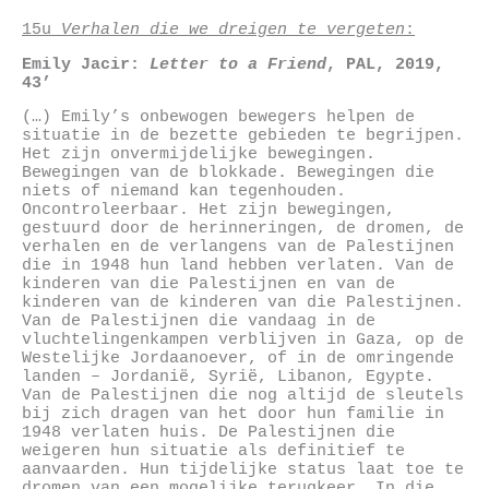
15u
Verhalen die we dreigen te vergeten
:
Emily Jacir
:
Letter to a Friend
,
PAL,
2019,
43’
(…) Emily’s onbewogen bewegers helpen de
situatie in de bezette gebieden te begrijpen.
Het zijn onvermijdelijke bewegingen.
Bewegingen van de blokkade. Bewegingen die
niets of niemand kan tegenhouden.
Oncontroleerbaar. Het zijn bewegingen,
gestuurd door de herinneringen, de dromen, de
verhalen en de verlangens van de Palestijnen
die in 1948 hun land hebben verlaten. Van de
kinderen van die Palestijnen en van de
kinderen van de kinderen van die Palestijnen.
Van de Palestijnen die vandaag in de
vluchtelingenkampen verblijven in Gaza, op de
Westelijke Jordaanoever, of in de omringende
landen – Jordanië, Syrië, Libanon, Egypte.
Van de Palestijnen die nog altijd de sleutels
bij zich dragen van het door hun familie in
1948 verlaten huis. De Palestijnen die
weigeren hun situatie als definitief te
aanvaarden. Hun tijdelijke status laat toe te
dromen van een mogelijke terugkeer. In die