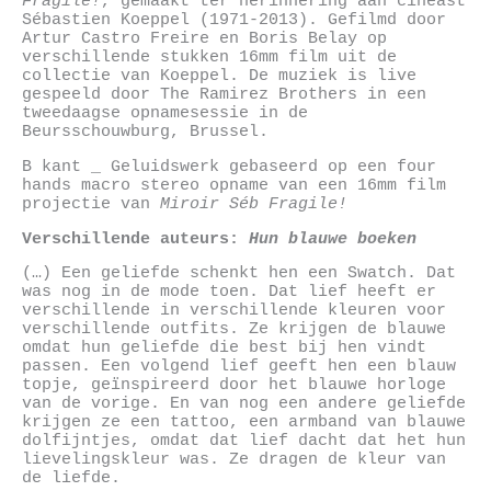
Fragile!
, gemaakt ter herinnering aan cineast
Sébastien Koeppel (1971-2013). Gefilmd door
Artur Castro Freire en Boris Belay op
verschillende stukken 16mm film uit de
collectie van Koeppel. De muziek is live
gespeeld door The Ramirez Brothers in een
tweedaagse opnamesessie in de
Beursschouwburg, Brussel.
B kant _ Geluidswerk gebaseerd op een four
hands macro stereo opname van een 16mm film
projectie van
Miroir Séb Fragile!
Verschillende auteurs:
Hun blauwe boeken
(…) Een geliefde schenkt hen een Swatch. Dat
was nog in de mode toen. Dat lief heeft er
verschillende in verschillende kleuren voor
verschillende outfits. Ze krijgen de blauwe
omdat hun geliefde die best bij hen vindt
passen. Een volgend lief geeft hen een blauw
topje, geïnspireerd door het blauwe horloge
van de vorige. En van nog een andere geliefde
krijgen ze een tattoo, een armband van blauwe
dolfijntjes, omdat dat lief dacht dat het hun
lievelingskleur was. Ze dragen de kleur van
de liefde.