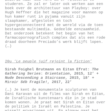
studeren. Ze zal er later ook werken aan een
boek over de architectuur van Playboy: over
Hugh Heffner die het magazine voor mannen op
hun kamer runt in pyjama vanuit zijn
slaapkamer, afgesloten en toch
hypergeconnecteerd met de wereld via de toen
bestaande multimedia. Gedeelde eenzaamheid.
Dat onderzoek betekent het begin van het
farmacopornografisch complex dat als een rode
draad doorheen Preciado’s werk blijft lopen.
(…)
20u
‘Le peuple juif rejoint la fiction’
Sirah Foighel Brutmann en Eitan Efrat
:
The
Gathering Series
:
Orientation
, 2015, 12’ +
Nude Descending a Staircase
, 2015, 18’ +
Miroir Séb Fragile!
, 2017, 22’
(…) Je kent de monumentale sculpturen van
Dani Karavan uit de films van Sirah en Eitan,
de Israëlische kunstenaars die in je stad
komen wonen. Je praat met Sirah en Eitan over
de politiek in Israël en Palestina. Je
wisselt ervaringen uit. En algauw gaat het