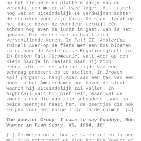
op het kleinere en plattere dakje van de
veranda, een meter of twee lager. Hij tuimelt
nog wat om uiteindelijk te verdwijnen achter
de struiken voor zijn huis. De stoel landt op
het dakje boven de voordeur terwijl één
schoen nog even de lucht in gaat. Dan is het
gedaan. Die eerste val herhaalt zich
verschillende keren. In
Fall II, Amsterdam
tuimelt Ader op de fiets met een bos bloemen
in de hand de Amsterdamse Reguliersgracht in.
In
Broken Fall (Geometric)
valt Ader op een
klein paadje in Zeeland waar hij zich
evenwijdig met de schuine zijde van een
schraag probeert op te stellen. In
Broken
Fall (Organic)
hangt Ader aan een tak van een
boom in het Amsterdamse bos boven de sloot
waarin hij uiteindelijk zal vallen. In
Nightfall
valt hij niet zelf, maar wel de
zware steen die van zijn schouders landt op
beide peertjes naast hem, de peertjes die ook
zorgen voor het enige licht in de ruimte. (…)
The Wooster Group:
I came to say Goodbye
, Ron
Vawter in
Fish Story
, VS, 1994, 10’
(…) Ze weten nu al hoe ze samen zullen lachen
met zijn acteerspel en zien hoe Ron Vawter er