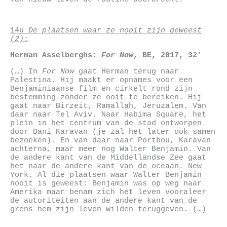
14u
De plaatsen waar ze nooit zijn geweest
(2)
:
Herman Asselberghs
:
For Now
,
BE,
2017, 32’
(…) In
For Now
gaat Herman terug naar
Palestina. Hij maakt er opnames voor een
Benjaminiaanse film en cirkelt rond zijn
bestemming zonder ze ooit te bereiken. Hij
gaat naar Birzeit, Ramallah, Jeruzalem. Van
daar naar Tel Aviv. Naar Habima Square, het
plein in het centrum van de stad ontworpen
door Dani Karavan (je zal het later ook samen
bezoeken). En van daar naar Portbou, Karavan
achterna, maar meer nog Walter Benjamin. Van
de andere kant van de Middellandse Zee gaat
het naar de andere kant van de oceaan. New
York. Al die plaatsen waar Walter Benjamin
nooit is geweest: Benjamin was op weg naar
Amerika maar benam zich het leven vooraleer
de autoriteiten aan de andere kant van de
grens hem zijn leven wilden teruggeven. (…)