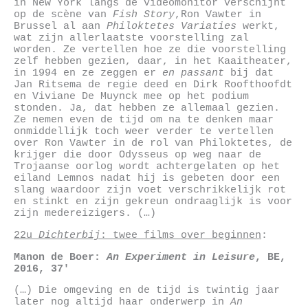
in New York langs de videomonitor verschijnt
op de scène van
Fish Story
,Ron Vawter in
Brussel al aan
Philoktetes Variaties
werkt,
wat zijn allerlaatste voorstelling zal
worden. Ze vertellen hoe ze die voorstelling
zelf hebben gezien, daar, in het Kaaitheater,
in 1994 en ze zeggen er
en passant
bij dat
Jan Ritsema de regie deed en Dirk Roofthoofdt
en Viviane De Muynck mee op het podium
stonden. Ja, dat hebben ze allemaal gezien.
Ze nemen even de tijd om na te denken maar
onmiddellijk toch weer verder te vertellen
over Ron Vawter in de rol van Philoktetes, de
krijger die door Odysseus op weg naar de
Trojaanse oorlog wordt achtergelaten op het
eiland Lemnos nadat hij is gebeten door een
slang waardoor zijn voet verschrikkelijk rot
en stinkt en zijn gekreun ondraaglijk is voor
zijn medereizigers. (…)
22u
Dichterbij
: twee films over beginnen
:
Manon de Boer
:
An Experiment in Leisure
,
BE,
2016, 37′
(…) Die omgeving en de tijd is twintig jaar
later nog altijd haar onderwerp in
An