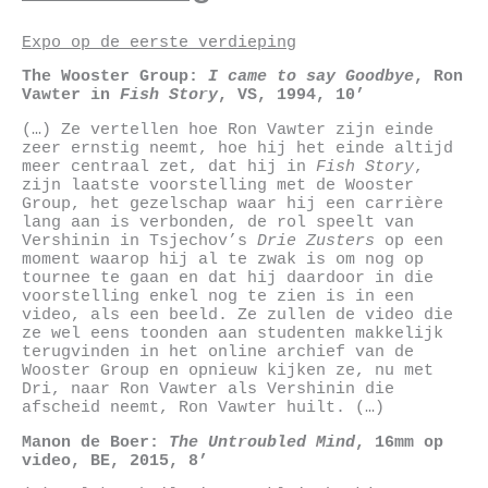
Expo op de eerste verdieping
The Wooster Group:
I came to say Goodbye
, Ron
Vawter in
Fish Story
, VS, 1994, 10’
(…) Ze vertellen hoe Ron Vawter zijn einde
zeer ernstig neemt, hoe hij het einde altijd
meer centraal zet, dat hij in
Fish Story
,
zijn laatste voorstelling met de Wooster
Group, het gezelschap waar hij een carrière
lang aan is verbonden, de rol speelt van
Vershinin in Tsjechov’s
Drie Zusters
op een
moment waarop hij al te zwak is om nog op
tournee te gaan en dat hij daardoor in die
voorstelling enkel nog te zien is in een
video, als een beeld. Ze zullen de video die
ze wel eens toonden aan studenten makkelijk
terugvinden in het online archief van de
Wooster Group en opnieuw kijken ze, nu met
Dri, naar Ron Vawter als Vershinin die
afscheid neemt, Ron Vawter huilt. (…)
Manon de Boer:
The Untroubled Mind
, 16mm op
video, BE, 2015, 8’