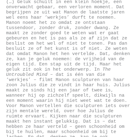
(…) Geluk schuilt in een klein hoekje, een
onverwacht gebaar, een verloren moment. Dat
begrijpen ze uit wat Manon de laatste jaren
wel eens haar ‘werkjes’ durft te noemen.
Manon noemt het zo omdat ze ontstaan
tussendoor, zonder druk, zonder dwang. Ze
maakt ze zonder goed te weten wat er gaat
gebeuren en het is pas als ze af zijn dat ze
beslist om het wel of niet te tonen. Pas dan
besluit ze of het kunst is of niet. Ze weten
dat omdat Manon het hen vertelde. Dat, denken
ze, kan je geluk noemen: de vrijheid van de
eigen tijd. Een stap uit de tijd. Maar het
geluk zit ook in het onderwerp. In
The
Untroubled Mind
– dat is één van die
‘werkjes’ – filmt Manon sculpturen van haar
zoon Julius die ze vindt in haar huis. Julius
maakt ze sinds hij een jaar of twee is,
wanneer hij op zichzelf speelt, dikwijls na
een moment waarin hij niet weet wat te doen.
Voor Manon vertellen die sculpturen iets over
zijn mentale wereld, over hoe Julius de
ruimte ervaart. Kijken naar die sculpturen
maakt hen instant gelukkig. Dat is – dat
hebben ze haar verteld – geen schoonheid om
bij te huilen, maar schoonheid om bij te