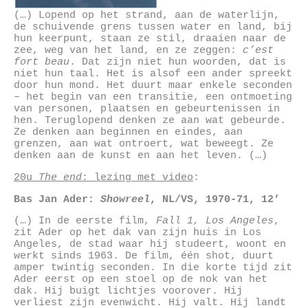
(…) Lopend op het strand, aan de waterlijn,
de schuivende grens tussen water en land, bij
hun keerpunt, staan ze stil, draaien naar de
zee, weg van het land, en ze zeggen:
c’est
fort beau
. Dat zijn niet hun woorden, dat is
niet hun taal. Het is alsof een ander spreekt
door hun mond. Het duurt maar enkele seconden
– het begin van een transitie, een ontmoeting
van personen, plaatsen en gebeurtenissen in
hen. Teruglopend denken ze aan wat gebeurde.
Ze denken aan beginnen en eindes, aan
grenzen, aan wat ontroert, wat beweegt. Ze
denken aan de kunst en aan het leven. (…)
20u
The end
: lezing met video
:
Bas Jan Ader
:
S
howreel
, NL/VS, 1970-71, 12’
(…) In de eerste film,
Fall 1, Los Angeles
,
zit Ader op het dak van zijn huis in Los
Angeles, de stad waar hij studeert, woont en
werkt sinds 1963. De film, één shot, duurt
amper twintig seconden. In die korte tijd zit
Ader eerst op een stoel op de nok van het
dak. Hij buigt lichtjes voorover. Hij
verliest zijn evenwicht. Hij valt. Hij landt