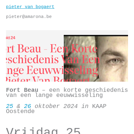
Skip
pieter van bogaert
to
content
pieter@amarona.be
Fort Beau
– een korte geschiedenis
van een lange eeuwwisseling
25
&
26
oktober 2024 in
KAAP
Oostende
Vrijdag 25