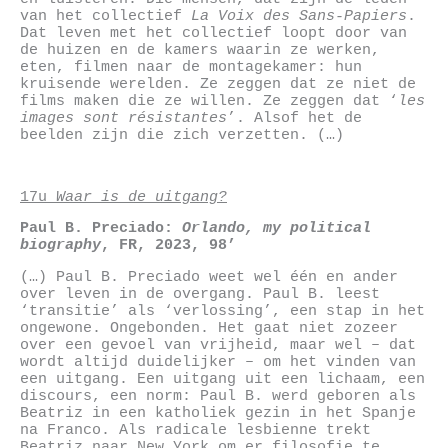
van het collectief
La Voix des Sans-Papiers
.
Dat leven met het collectief loopt door van
de huizen en de kamers waarin ze werken,
eten, filmen naar de montagekamer: hun
kruisende werelden. Ze zeggen dat ze niet de
films maken die ze willen. Ze zeggen dat ‘
les
images sont résistantes
’. Alsof het de
beelden zijn die zich verzetten. (…)
17u
Waar is de uitgang?
Paul B. Preciado
:
Orlando, my political
biography
,
FR,
2023, 98’
(…) Paul B. Preciado weet wel één en ander
over leven in de overgang. Paul B. leest
‘transitie’ als ‘verlossing’, een stap in het
ongewone. Ongebonden. Het gaat niet zozeer
over een gevoel van vrijheid, maar wel – dat
wordt altijd duidelijker – om het vinden van
een uitgang. Een uitgang uit een lichaam, een
discours, een norm: Paul B. werd geboren als
Beatriz in een katholiek gezin in het Spanje
na Franco. Als radicale lesbienne trekt
Beatriz naar New York om er filosofie te