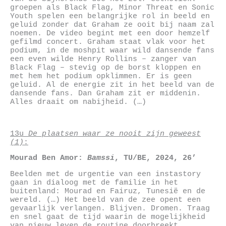
groepen als Black Flag, Minor Threat en Sonic
Youth spelen een belangrijke rol in beeld en
geluid zonder dat Graham ze ooit bij naam zal
noemen. De video begint met een door hemzelf
gefilmd concert. Graham staat vlak voor het
podium, in de moshpit waar wild dansende fans
een even wilde Henry Rollins – zanger van
Black Flag – stevig op de borst kloppen en
met hem het podium opklimmen. Er is geen
geluid. Al de energie zit in het beeld van de
dansende fans. Dan Graham zit er middenin.
Alles draait om nabijheid. (…)
13u
De plaatsen waar ze nooit zijn geweest
(1)
:
Mourad Ben Amor:
Bamssi
, TU/BE, 2024, 26’
Beelden met de urgentie van een instastory
gaan in dialoog met de familie in het
buitenland: Mourad en Fairuz, Tunesië en de
wereld. (…) Het beeld van de zee opent een
gevaarlijk verlangen. Blijven. Dromen. Traag
en snel gaat de tijd waarin de mogelijkheid
van nieuw leven de routine doorbreekt.