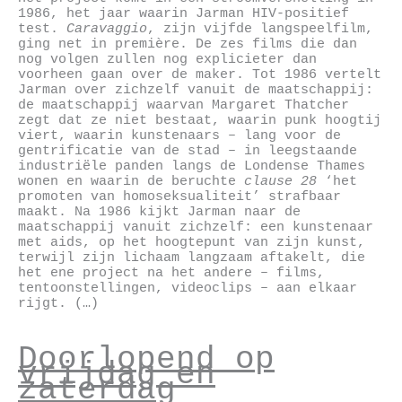
1986, het jaar waarin Jarman HIV-positief
test.
Caravaggio
, zijn vijfde langspeelfilm,
ging net in première. De zes films die dan
nog volgen zullen nog explicieter dan
voorheen gaan over de maker. Tot 1986 vertelt
Jarman over zichzelf vanuit de maatschappij:
de maatschappij waarvan Margaret Thatcher
zegt dat ze niet bestaat, waarin punk hoogtij
viert, waarin kunstenaars – lang voor de
gentrificatie van de stad – in leegstaande
industriële panden langs de Londense Thames
wonen en waarin de beruchte
clause 28
‘het
promoten van homoseksualiteit’ strafbaar
maakt. Na 1986 kijkt Jarman naar de
maatschappij vanuit zichzelf: een kunstenaar
met aids, op het hoogtepunt van zijn kunst,
terwijl zijn lichaam langzaam aftakelt, die
het ene project na het andere – films,
tentoonstellingen, videoclips – aan elkaar
rijgt. (…)
Doorlopend op
vrijdag en
zaterdag