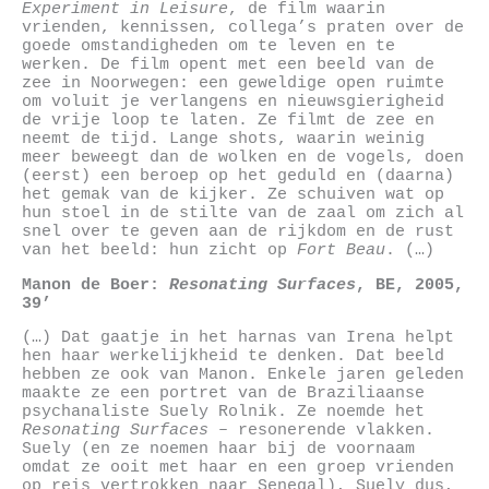
Experiment in Leisure
, de film waarin
vrienden, kennissen, collega’s praten over de
goede omstandigheden om te leven en te
werken. De film opent met een beeld van de
zee in Noorwegen: een geweldige open ruimte
om voluit je verlangens en nieuwsgierigheid
de vrije loop te laten. Ze filmt de zee en
neemt de tijd. Lange shots, waarin weinig
meer beweegt dan de wolken en de vogels, doen
(eerst) een beroep op het geduld en (daarna)
het gemak van de kijker. Ze schuiven wat op
hun stoel in de stilte van de zaal om zich al
snel over te geven aan de rijkdom en de rust
van het beeld: hun zicht op
Fort Beau
. (…)
Manon de Boer
:
Resonating Surfaces
,
BE,
2005,
39’
(…) Dat gaatje in het harnas van Irena helpt
hen haar werkelijkheid te denken. Dat beeld
hebben ze ook van Manon. Enkele jaren geleden
maakte ze een portret van de Braziliaanse
psychanaliste Suely Rolnik. Ze noemde het
Resonating Surfaces
– resonerende vlakken.
Suely (en ze noemen haar bij de voornaam
omdat ze ooit met haar en een groep vrienden
op reis vertrokken naar Senegal), Suely dus,