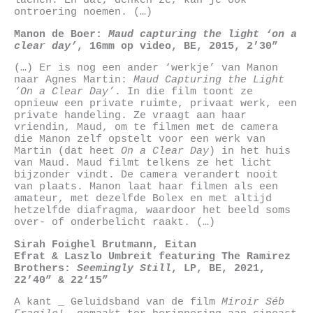
lachen. En dat, denken ze, kan je ook
ontroering noemen. (…)
Manon de Boer:
Maud capturing the light ‘on a
clear day’
, 16mm op video, BE, 2015, 2’30”
(…) Er is nog een ander ‘werkje’ van Manon
naar Agnes Martin:
Maud Capturing the Light
‘On a Clear Day’
. In die film toont ze
opnieuw een private ruimte, privaat werk, een
private handeling. Ze vraagt aan haar
vriendin, Maud, om te filmen met de camera
die Manon zelf opstelt voor een werk van
Martin (dat heet
On a Clear Day
) in het huis
van Maud. Maud filmt telkens ze het licht
bijzonder vindt. De camera verandert nooit
van plaats. Manon laat haar filmen als een
amateur, met dezelfde Bolex en met altijd
hetzelfde diafragma, waardoor het beeld soms
over- of onderbelicht raakt. (…)
Sirah
Foighel
Brutmann, Eitan
Efrat
&
Laszlo
Umbreit
featuring The Ramirez
Brothers:
Seemingly Still
,
LP, BE, 2021,
22’40” & 22’15”
A kant _ Geluidsband van de film
Miroir Séb