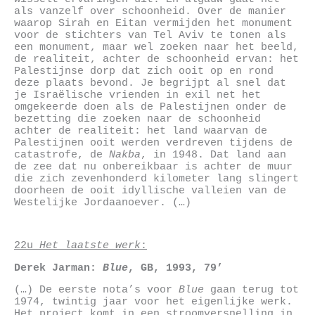
als vanzelf over schoonheid. Over de manier
waarop Sirah en Eitan vermijden het monument
voor de stichters van Tel Aviv te tonen als
een monument, maar wel zoeken naar het beeld,
de realiteit, achter de schoonheid ervan: het
Palestijnse dorp dat zich ooit op en rond
deze plaats bevond. Je begrijpt al snel dat
je Israëlische vrienden in exil net het
omgekeerde doen als de Palestijnen onder de
bezetting die zoeken naar de schoonheid
achter de realiteit: het land waarvan de
Palestijnen ooit werden verdreven tijdens de
catastrofe, de
Nakba
, in 1948. Dat land aan
de zee dat nu onbereikbaar is achter de muur
die zich zevenhonderd kilometer lang slingert
doorheen de ooit idyllische valleien van de
Westelijke Jordaanoever. (…)
22u
Het laatste werk
:
Derek Jarman
:
Blue
,
GB,
1993, 79’
(…) De eerste nota’s voor
Blue
gaan terug tot
1974, twintig jaar voor het eigenlijke werk.
Het project komt in een stroomversnelling in